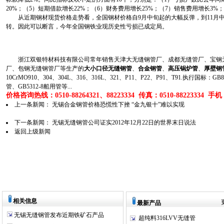
20%；（5）短期借款增长22%；（6）财务费用增长25%；（7）销售费用增长3%
从近期钢材现货价格走势看，全国钢材价格自9月中旬起的大幅反弹，到11月中旬
转。因此可以断言，今年全国钢铁业现历史性亏损已成定局。
浙江双银特材科技有限公司常年销售天津大无缝钢管厂、成都无缝管厂、宝钢无
厂、包钢无缝钢管厂等生产的
大小口径无缝钢管
、
合金钢管
、
高压锅炉管
、
厚壁钢
10CrMO910、304、304L、316、316L、321、P11、P22、P91、T91.执行国标
管、GB5312-8船用管等...
价格咨询热线：0510-88264321、88223334 传真：0510-88223334 手机：1
上一条新闻：
无锡合金钢管价格恐慌性下挫 “金九银十”难以实现
下一条新闻：
无锡无缝钢管公司证实2012年12月22日的世界末日说法
返回上级新闻
相关信息
最新产品
无锡无缝钢管发布近期铁矿石产品
超纯料316LVV无缝管