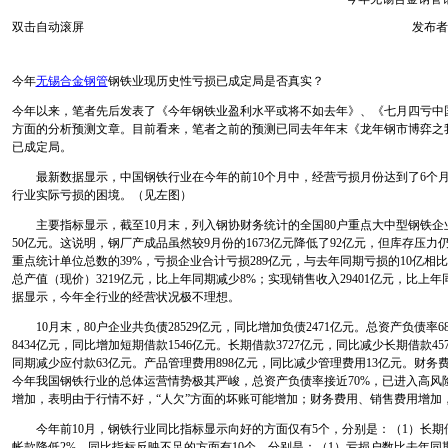
双击自动滚屏
发布者
今年
无锡合金钢管
钢铁业现历史性亏损已成定局是否真实？
今年以来，笔者先后发表了《今年钢铁业盈利水平或将不如去年》、《七月四亏中国
方面的分析预测文章。目前看来，笔者之前的预测已同去年年末《龙年钢市博弈之
已成定局。
最新数据显示，中国钢铁行业在今年的前
10
个月中，经营亏损月份达到了
6
个
行业实际亏损的困境。（见左图）
主要指标显示，截至10月末，列入钢协财务统计的全国80户重点大中型钢铁企业
50亿元。这说明，钢厂产成品虽然较9月份的1673亿元降低了92亿元，但库存压力
重点统计单位总数的
39%
，亏损企业合计亏损
289
亿元，与去年同期亏损的
10
亿相比
总产值（现价）
3219
亿元，比上年同期减少
8%
；实现销售收入
29401
亿元，比上年
据显示，今年全行业的经营状况极不理想。
10
月末，
80户企业共负债
28529亿元，同比增加负债
2471
亿元。总资产负债率
6
8434
亿元，同比增加短期借款
1546
亿元。长期借款
3727
亿元，同比减少长期借款
45
同期减少应付款
63
亿元。产品管理费用
898
亿元，同比减少管理费用
13
亿元。财务
今年我国钢铁行业的总体运营情势极其严峻，总资产负债率接近
70%
，已进入高风
增加，表明由于行情不好，“人欠”方面的坏账可能增加；财务费用、销售费用增加
今年前10月，钢铁行业同比指标显示向好的方面仅有5个，分别是：（1）长期借款
帐款降低2%。同比指标反映不足的方面有10个，分别是：（1）亏损户数比去年同期