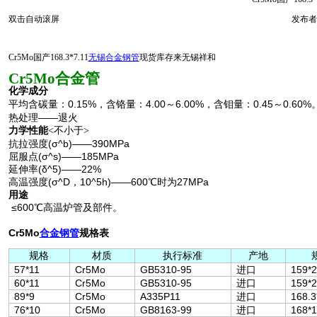
双击自动滚屏
发布者
Cr5Mo国产168.3*7.11
无锡合金钢管
现货库存来无锡祥和
Cr5Mo合金管
化学成分
平均含碳量：
0.15
%
4.00
～
6.00
%
0.45
～
0.60
%
，含铬量：
，含钼量：
热处理
——
退火
力学性能
不小于
<
>
抗拉强度
(
σ^b
)
——390MPa
屈服点
(
σ^s
)
——185MPa
延伸率
(
δ^5
)
——22
%
高温强度
(
σ^D
，
10^5h
)
——600
℃
时为
27MPa
用途
≤600
℃
高温炉管及部件。
Cr5Mo
合金钢管
规格表
规格
材质
标准
产地
执行
57*11
Cr5Mo
GB5310-95
进口
159*
60*11
Cr5Mo
GB5310-95
进口
159*
89*9
Cr5Mo
A335P11
进口
168.3
76*10
Cr5Mo
GB8163-99
进口
168*