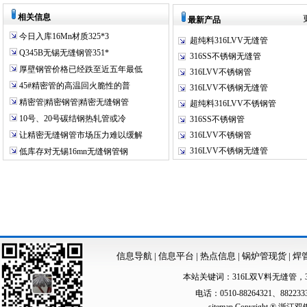
相关信息
最新产品
今日入库16Mn材质325*3
超纯料316LVV无缝管
Q345B无锡无缝钢管351*
316SS不锈钢无缝管
厚壁钢管价格已经跌至近五年最低
316LVV不锈钢管
45#精密管的高温回火脆性的普
316LVV不锈钢无缝管
精密管|精密钢管|精密无缝钢管
超纯料316LVV不锈钢管
10号、20号碳结钢热轧管或冷
316SS不锈钢管
让精密无缝钢管市场压力难以缓解
316LVV不锈钢管
316LVV不锈钢无缝管
低库存对无锡16mn无缝钢管钢
信息导航
|
信息平台
|
热点信息
|
锅炉管现货
|
焊
本站关键词：
316L双V料无缝管
，
电话：0510-88264321、88223