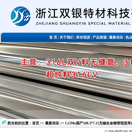
首 页
|
关于我们
|
库存现货
|
产品资源
|
最新供应
|
热
您当前的位置：
首页
>>
最新供应
>> Cr5Mo国产168.3*7.11无锡合金钢管现
Cr5Mo国产168