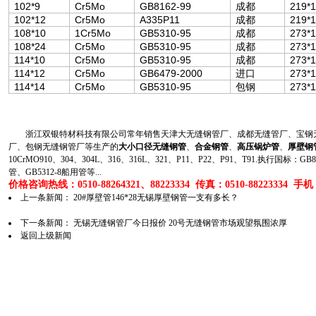
102*9
Cr5Mo
GB8162-99
成都
219*
102*12
Cr5Mo
A335P11
成都
219*
108*10
1Cr5Mo
GB5310-95
成都
273*
108*24
Cr5Mo
GB5310-95
成都
273*
114*10
Cr5Mo
GB5310-95
成都
273*
114*12
Cr5Mo
GB6479-2000
进口
273*
114*14
Cr5Mo
GB5310-95
包钢
273*
浙江双银特材科技有限公司常年销售天津大无缝钢管厂、成都无缝管厂、宝钢无
厂、包钢无缝钢管厂等生产的
大小口径无缝钢管
、
合金钢管
、
高压锅炉管
、
厚壁钢
10CrMO910、304、304L、316、316L、321、P11、P22、P91、T91.执行国标
管、GB5312-8船用管等...
价格咨询热线：0510-88264321、88223334 传真：0510-88223334 手机：1
上一条新闻：
20#厚壁管146*28无锡厚壁钢管一支有多长？
下一条新闻：
无锡无缝钢管厂今日报价 20号无缝钢管市场观望氛围浓厚
返回上级新闻