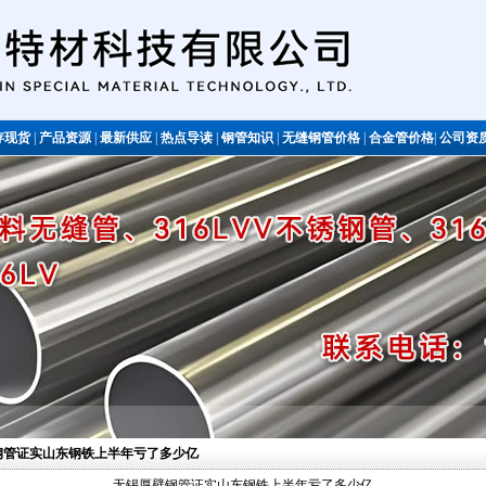
存现货
|
产品资源
|
最新供应
|
热点导读
|
钢管知识
|
无缝钢管价格
|
合金管价格
|
公司资
不锈钢管
壁钢管证实山东钢铁上半年亏了多少亿
无锡厚壁钢管证实山东钢铁上半年亏了多少亿