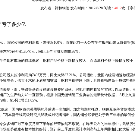
发布者：祥和钢管 发布时间：2012/8/28 阅读：
4012
次 【字
年亏了多少亿
公司的净利润都下降接近100%，而在此前一天公布半年报的山东无缝钢管(60002
净利润1.35亿元，同比上年同期大降88.99%。
半年钢材市场的持续低迷，钢材产品价格下跌幅度较大，而原燃料价格下降幅度较小
东的净利润为7495万元，同比大降87.21%。公司指出，受国内经济增速放缓
小幅增长，供大于求的矛盾愈加突出；钢材售价持续下跌，且降价幅度高于原燃料价
表现下滑，铁路等基础设施建设投资的回落、房地产调控政策的实施，以及造船、机
厂的生产动力却一直强劲，根据中国无缝钢管工业协会的最新统计数据， 8月上旬重点
9万吨，旬环比增长1.05%。
低迷，国内钢市供强需弱的矛盾进一步加剧。加之前期的托盘、联保互保等贷款模式
。”西本新干线高级研究员邱跃成对记者指出，国内钢价尽管已处于近三年来的最低价
众多钢厂对三季度乃至下半年的经营依然不乐观。在昨天公布的半年报中，武钢股份
市场形势很难有根本性的好转，预计前三季度的累计净利润与上年同期相比仍大幅下