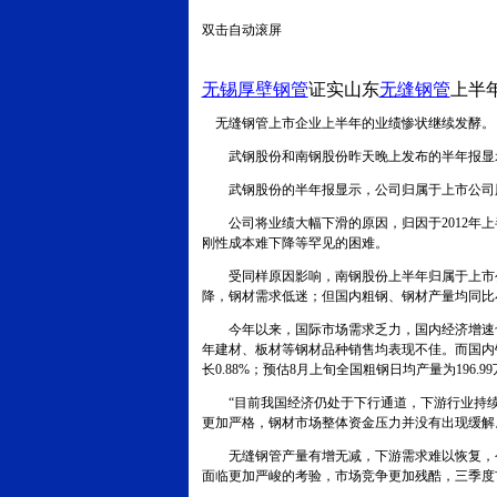
双击自动滚屏
无锡厚壁钢管
证实山东
无缝钢管
上半
无缝钢管上市企业上半年的业绩惨状继续发酵。
武钢股份和南钢股份昨天晚上发布的半年报显示，两家
武钢股份的半年报显示，公司归属于上市公司股东的
公司将业绩大幅下滑的原因，归因于2012年上
刚性成本难下降等罕见的困难。
受同样原因影响，南钢股份上半年归属于上市公司股
降，钢材需求低迷；但国内粗钢、钢材产量均同比
今年以来，国际市场需求乏力，国内经济增速也
年建材、板材等钢材品种销售均表现不佳。而国内钢
长0.88%；预估8月上旬全国粗钢日均产量为196.9
“目前我国经济仍处于下行通道，下游行业持续
更加严格，钢材市场整体资金压力并没有出现缓解
无缝钢管产量有增无减，下游需求难以恢复，令
面临更加严峻的考验，市场竞争更加残酷，三季度