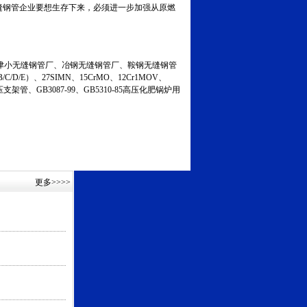
缝钢管企业要想生存下来，必须进一步加强从原燃
小无缝钢管厂、冶钢无缝钢管厂、鞍钢无缝钢管
C/D/E）、27SIMN、15CrMO、12Cr1MOV、
液压支架管、GB3087-99、GB5310-85高压化肥锅炉用
更多
>>>>