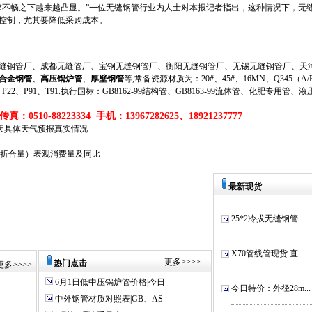
不畅之下越来越凸显。”一位无缝钢管行业内人士对本报记者指出，这种情况下，无
控制，尤其要降低采购成本。
钢管厂、成都无缝管厂、宝钢无缝钢管厂、衡阳无缝钢管厂、无锡无缝钢管厂、天津
合金钢管
、
高压锅炉管
、
厚壁钢管
等,常备资源材质为：20#、45#、16MN、Q345（A/B/
、P11、P22、P91、T91.执行国标：GB8162-99结构管、GB8163-99流体管、化肥专用管、
真：0510-88223334 手机：13967282625、18921237777
天具体天气预报真实情况
（折合量）表观消费量及同比
最新现货
25*2冷拔无缝钢管...
X70管线管现货 直...
更多
>>>>
热门点击
更多
>>>>
6月1日低中压锅炉管价格|今日
今日特价：外径28m...
中外钢管材质对照表|GB、AS