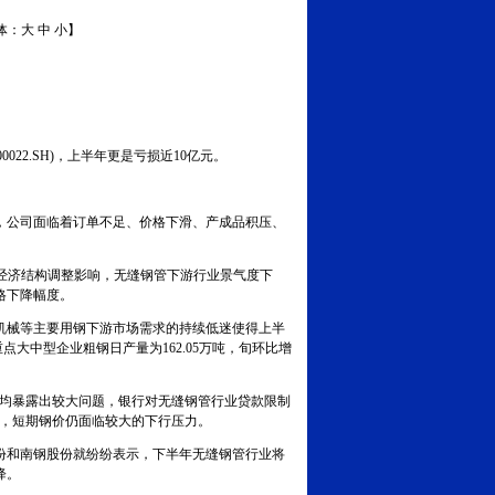
体：
大
中
小
】
2.SH)，上半年更是亏损近10亿元。
，公司面临着订单不足、价格下滑、产成品积压、
及经济结构调整影响，无缝钢管下游行业景气度下
格下降幅度。
械等主要用钢下游市场需求的持续低迷使得上半
大中型企业粗钢日产量为162.05万吨，旬环比增
均暴露出较大问题，银行对无缝钢管行业贷款限制
，短期钢价仍面临较大的下行压力。
和南钢股份就纷纷表示，下半年无缝钢管行业将
降。