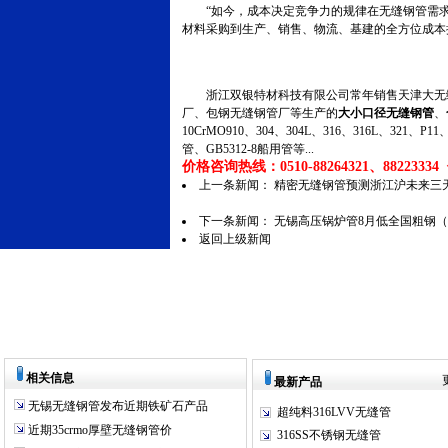
“如今，成本决定竞争力的规律在无缝钢管需求
材料采购到生产、销售、物流、基建的全方位成本
浙江双银特材科技有限公司常年销售天津大无缝
厂、包钢无缝钢管厂等生产的
大小口径无缝钢管
、
10CrMO910、304、304L、316、316L、321
管、GB5312-8船用管等...
价格咨询热线：0510-88264321、88223334 传
上一条新闻：
精密无缝钢管预测浙江沪未来三
下一条新闻：
无锡高压锅炉管8月低全国粗钢
返回上级新闻
相关信息
最新产品
无锡无缝钢管发布近期铁矿石产品
超纯料316LVV无缝管
近期35crmo厚壁无缝钢管价
316SS不锈钢无缝管