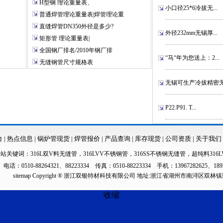
H型钢 理论重量表、
小口径25*6冷拔无...
普通焊管理论重量表|焊管理论重
直缝焊管DN350外径是多少?
外径232mm无锡厚...
矩形管 理论重量表|
全国钢厂排名/2010年钢厂排
“马“年为您送上：2...
无缝钢管尺寸规格表
无锡可生产冷拔精密无.
P22.P91. T...
台
|
热点信息
|
锅炉管现货
|
焊管报价
|
产品查询
|
库存现货
|
公司资质
|
关于我们
本站关键词：
316L双V料无缝管
，
316LVV不锈钢管
，
316SS不锈钢无缝管
，
超纯料316L
电话：0510-88264321、88223334 传真：0510-88223334 手机：13967282625、189
sitemap
Copyright ® 浙江双银特材科技有限公司 地址:浙江省湖州市南浔区双林
收缩