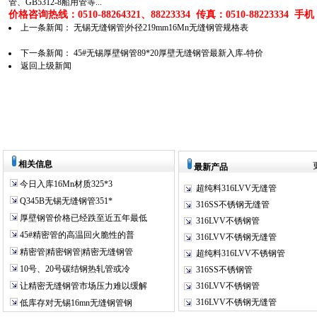
管、GB5312-8船用管等...
价格咨询热线：0510-88264321、88223334 传真：0510-88223334 手机：1
上一条新闻：
无锡无缝钢管|外径219mm16Mn无缝钢管规格表
下一条新闻：
45#无锡厚壁钢管89*20厚壁无缝钢管最新入库-特价
返回上级新闻
相关信息
最新产品
今日入库16Mn材质325*3
超纯料316LVV无缝管
Q345B无锡无缝钢管351*
316SS不锈钢无缝管
厚壁钢管价格已经跌至近五年最低
316LVV不锈钢管
45#精密管的高温回火脆性的普
316LVV不锈钢无缝管
精密管|精密钢管|精密无缝钢管
超纯料316LVV不锈钢管
10号、20号碳结钢热轧管或冷
316SS不锈钢管
让精密无缝钢管市场压力难以缓解
316LVV不锈钢管
316LVV不锈钢无缝管
低库存对无锡16mn无缝钢管钢