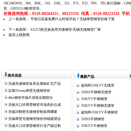
10CrMO910、304、304L、316、316L、321、P11、P22、P91、T91.执行国标
管、GB5312-8船用管等...
价格咨询热线：0510-88264321、88223334 传真：0510-88223334 手机：1
上一条新闻：
节假日高速免费什么时候开始？无锡厚壁钢管价格下落
下一条新闻：
SA213热交换器用无缝钢管/无锡无缝钢管厂家
返回上级新闻
相关信息
最新产品
无锡无缝钢管发布近期铁矿石产品
超纯料316LVV无缝管
近期35crmo厚壁无缝钢管价
316SS不锈钢无缝管
40cr钢管市场不排除后期部分
316LVV不锈钢管
无锡大口径厚壁钢管市场高价位成
316LVV不锈钢无缝管
无锡20精密无缝钢管制造商哪家
超纯料316LVV不锈钢管
无锡厚壁无缝钢管报价持稳观望运
316SS不锈钢管
无锡大口径厚壁钢管行业产能过剩
316LVV不锈钢管