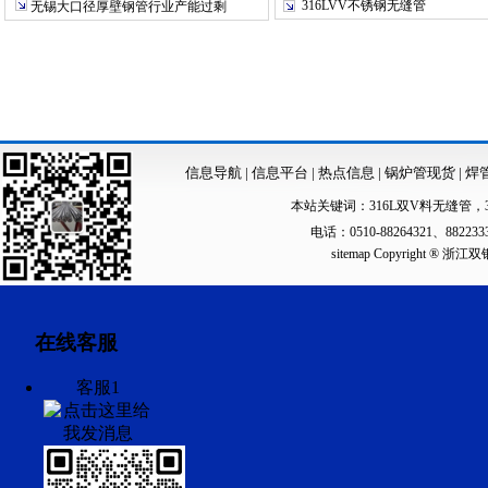
316LVV不锈钢无缝管
无锡大口径厚壁钢管行业产能过剩
信息导航
|
信息平台
|
热点信息
|
锅炉管现货
|
焊
本站关键词：
316L双V料无缝管
，
电话：0510-88264321、88223
sitemap
Copyright ®
在线客服
客服1