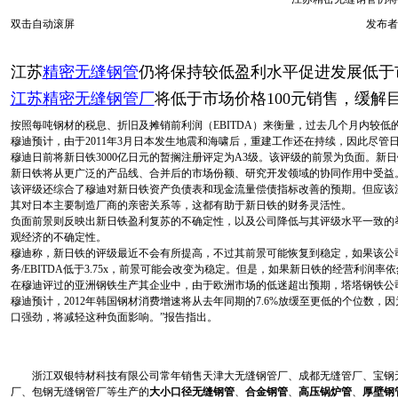
双击自动滚屏
发布者
江苏
精密无缝钢管
仍将保持较低盈利水平促进发展低于
江苏精密无缝钢管厂
将低于市场价格100元销售，缓解目前
按照每吨钢材的税息、折旧及摊销前利润（EBITDA）来衡量，过去几个月内较低
穆迪预计，由于2011年3月日本发生地震和海啸后，重建工作还在持续，因此尽
穆迪日前将新日铁3000亿日元的暂搁注册评定为A3级。该评级的前景为负面。
新日铁将从更广泛的产品线、合并后的市场份额、研究开发领域的协同作用中受益
该评级还综合了穆迪对新日铁资产负债表和现金流量偿债指标改善的预期。但应该
其对日本主要制造厂商的亲密关系等，这都有助于新日铁的财务灵活性。
负面前景则反映出新日铁盈利复苏的不确定性，以及公司降低与其评级水平一致的
观经济的不确定性。
穆迪称，新日铁的评级最近不会有所提高，不过其前景可能恢复到稳定，如果该公
务/EBITDA低于3.75x，前景可能会改变为稳定。但是，如果新日铁的经营利润率依然
在穆迪评过的亚洲钢铁生产其企业中，由于欧洲市场的低迷超出预期，塔塔钢铁公司
穆迪预计，2012年韩国钢材消费增速将从去年同期的7.6%放缓至更低的个位数
口强劲，将减轻这种负面影响。”报告指出。
浙江双银特材科技有限公司常年销售天津大无缝钢管厂、成都无缝管厂、宝钢无
厂、包钢无缝钢管厂等生产的
大小口径无缝钢管
、
合金钢管
、
高压锅炉管
、
厚壁钢