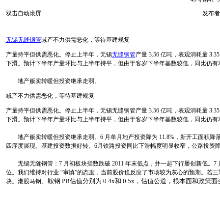
双击自动滚屏
发布者
无锡无缝钢管
减产不力供需恶化，等待基建规复
产量持平但供需恶化。停止上半年，
无锡
无缝钢管
产量 3.56 亿吨，表观消耗量
下滑。预计下半年产量环比与上半年持平，但由于客岁下半年基数较低，同比仍有
地产贩卖转暖但投资继承走弱。
减产不力供需恶化，等待基建规复
产量持平但供需恶化。停止上半年，
无锡无缝钢管
产量 3.56 亿吨，表观消耗量
下滑。预计下半年产量环比与上半年持平，但由于客岁下半年基数较低，同比仍有
地产贩卖转暖但投资继承走弱。6 月单月地产投资降为 11.8%，新开工面积降落
四序度展现。基建投资数据好转。6月铁路投资同比下滑幅度明显收窄，公路投资降幅
无锡无缝钢管
：7 月初板块指数跌破 2011 年末低点，并一起下行屡创新低。
位。我们维持对行业 “审慎”的态度，当前股价也反应了市场较为灰心的预期。若
、鞍钢
PB估值分别为 0.4x和 0.5x，估值公道，根本面和政
块。港股马钢