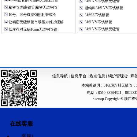
45#精密管的高温回火脆性的普
316LVV不锈钢无缝管
精密管|精密钢管|精密无缝钢管
超纯料316LVV不锈钢管
10号、20号碳结钢热轧管或冷
316SS不锈钢管
让精密无缝钢管市场压力难以缓解
316LVV不锈钢管
316LVV不锈钢无缝管
低库存对无锡16mn无缝钢管钢
信息导航
|
信息平台
|
热点信息
|
锅炉管现货
|
焊
本站关键词：
316L双V料无缝管
，
电话：0510-88264321、88223
sitemap
Copyright ®
在线客服
客服1