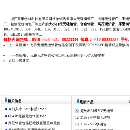
浙江双银特材科技有限公司常年销售天津大无缝钢管厂、成都无缝管厂、宝钢无
厂、包钢无缝钢管厂等生产的
大小口径无缝钢管
、
合金钢管
、
高压锅炉管
、
厚壁钢
10CrMO910、304、304L、316、316L、321、P11、P22、P91、T91.执行国标
管、GB5312-8船用管等...
价格咨询热线：0510-88264321、88223334 传真：0510-88223334 手机：1
上一条新闻：
七月无锡无缝钢管价格全面下跌导致12Cr1MoVG钢管成交量惨淡
下一条新闻：
无锡无缝钢管公司16Mn石油裂化管406*30哪里有
返回上级新闻
相关信息
最新产品
今日入库16Mn材质325*3
超纯料316LVV无缝管
Q345B无锡无缝钢管351*
316SS不锈钢无缝管
厚壁钢管价格已经跌至近五年最低
316LVV不锈钢管