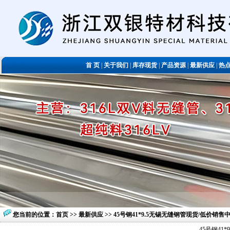
首 页
|
关于我们
|
库存现货
|
产品资源
|
最新供应
|
热
您当前的位置：
首页
>>
最新供应
>> 45号钢41*9.5无锡无缝钢管现货/低价销售
45号钢41