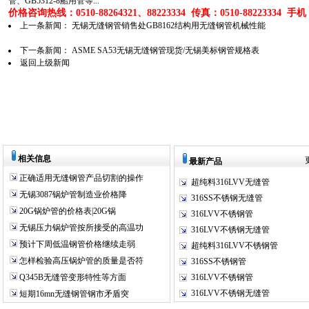
管、GB5312-8船用管等...
价格咨询热线：0510-88264321、88223334 传真：0510-88223334 手机：1
上一条新闻：
无锡无缝钢管销售处GB8162结构用无缝钢管机械性能
下一条新闻：
ASME SA53无锡无缝钢管现货/无锡美标钢管规格表
返回上级新闻
相关信息
最新产品
正确适用无缝钢管产品切割的操作
超纯料316LVV无缝管
无锡3087锅炉管制造业价格降
316SS不锈钢无缝管
20G锅炉管的价格表|20G锅
316LVV不锈钢管
无锡压力锅炉管按所接受的高温功
316LVV不锈钢无缝管
预计下周低温钢管价格继续走弱
超纯料316LVV不锈钢管
怎样检验高压锅炉管的质量是否符
316SS不锈钢管
Q345B无缝管变形特性等方面
316LVV不锈钢管
316LVV不锈钢无缝管
短期16mn无缝钢管钢市矛盾突