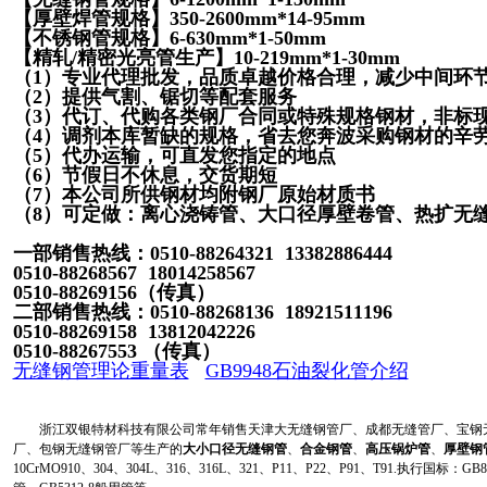
【厚壁焊管规格】
350-2600mm*14-95mm
【不锈钢管规格】
6-630mm*1-50mm
【精轧
/
精密光亮管生产】
10-219mm*1-30mm
（
1
）专业代理批发，品质卓越价格合理，减少中间环
（
2
）提供气割、锯切等配套服务
（
3
）代订、代购各类钢厂合同或特殊规格钢材，非标
（
4
）调剂本库暂缺的规格，省去您奔波采购钢材的辛
（
5
）代办运输，可直发您指定的地点
（
6
）节假日不休息，交货期短
（
7
）本公司所供钢材均附钢厂原始材质书
（8
）可定做：离心浇铸管、大口径厚壁卷管、热扩无
一部销售热线：
0510-88264321 13382886444
0510-88268567 18014258567
0510-88269156
（传真）
二部销售热线：
0510-88268136 18921511196
0510-88269158 13812042226
0510-88267553
（传真）
无缝钢管理论重量表
GB9948石油裂化管介绍
浙江双银特材科技有限公司常年销售天津大无缝钢管厂、成都无缝管厂、宝钢无
厂、包钢无缝钢管厂等生产的
大小口径无缝钢管
、
合金钢管
、
高压锅炉管
、
厚壁钢
10CrMO910、304、304L、316、316L、321、P11、P22、P91、T91.执行国标