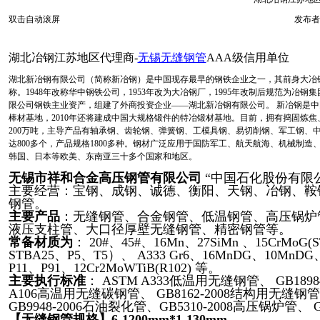
双击自动滚屏
发布者
湖北冶钢江苏地区代理商-
无锡无缝钢管
AAA级信用单位
湖北新冶钢有限公司（简称新冶钢）是中国现存最早的钢铁企业之一，其前身大冶
称。1948年改称华中钢铁公司，1953年改为大冶钢厂，1995年改制后规范为冶
限公司钢铁主业资产，组建了外商投资企业——湖北新冶钢有限公司。 新冶钢是
棒材基地，2010年还将建成中国大规格锻件的特冶锻材基地。目前，拥有捣固炼
200万吨，主导产品有轴承钢、齿轮钢、弹簧钢、工模具钢、易切削钢、军工钢、
达800多个，产品规格1800多种。钢材广泛应用于国防军工、航天航海、机械
韩国、日本等欧美、东南亚三十多个国家和地区。
无锡市祥和合金高压钢管有限公司
“中国石化股份有限
主要经营：宝钢、成钢、诚德、衡阳、天钢、冶钢、鞍
钢管。
主要产品
：无缝钢管、合金钢管、低温钢管、高压锅炉
液压支柱管、大口径厚壁无缝钢管、精密钢管等。
常备材质为
： 20#、45#、16Mn、27SiMn 、15CrMoG(ST
STBA25、P5、T5）、 A333 Gr6、16MnDG、10MnDG、
P11、P91、12Cr2MoWTiB(R102) 等。
主要执行标准
： ASTM A333低温用无缝钢管、 GB1
A106高温用无缝碳钢管、 GB8162-2008结构用无缝钢管
GB9948-2006石油裂化管、GB5310-2008高压锅炉管
【无缝钢管规格】
6-1200mm*1-130mm