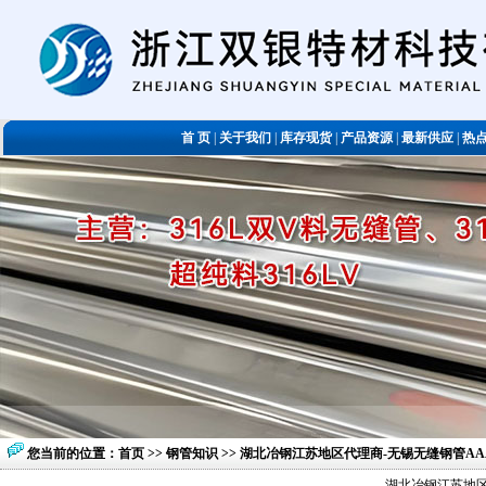
首 页
|
关于我们
|
库存现货
|
产品资源
|
最新供应
|
热
您当前的位置：
首页
>>
钢管知识
>> 湖北冶钢江苏地区代理商-无锡无缝钢管A
湖北冶钢江苏地区