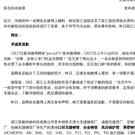
双击自动滚屏
发布者
近日，河南郑州一名网友在微博上爆料，称在双汇连锁店买了双汇肋排用热水烫时
并对被投诉的该批肋排进行了排查，各个环节均为达标。受此事件影响，昨日双汇
网友：
求诚意道歉
5月27日新浪微博网友“joe-cn371”发布微博称，5月27日上午11点05
员称：“没事，还有人专门吃这东西呢！”后又来了两位女士，一名自称是郑州的
热水烫了从冷藏柜中拿出的肋排，并没有出现肉蛆。后又改口称“有的猪有，有的猪
该网友还贴出了几张拍摄的照片，昨日，记者在他微博上看到，有一张图片显示
据报道，28日，双汇公关部副部长张子豪描述了初步了解的情况：“当天中午，
一批货中取下了部分肋排煮汤，但汤中没有异物。对于消费者的赔偿要求，店里处
专题会议，了解详细情况，然后通报给媒体。
昨日，该网友在微博上再次发布声明，称只需要诚意的道歉，不需要任何赔偿。
浙江双银特材科技有限公司常年销售天津大无缝钢管厂、成都无缝管厂、宝钢无
厂、包钢无缝钢管厂等生产的
大小口径无缝钢管
、
合金钢管
、
高压锅炉管
、
厚壁钢
10CrMO910、304、304L、316、316L、321、P11、P22、P91、T91.执行国标