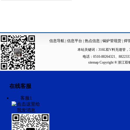
信息导航
|
信息平台
|
热点信息
|
锅炉管现货
|
焊
本站关键词：
316L双V料无缝管
，
电话：0510-88264321、88223
sitemap
Copyright ®
在线客服
客服1