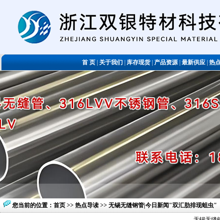
首 页
|
关于我们
|
库存现货
|
产品资源
|
最新供应
|
热
您当前的位置：
首页
>>
热点导读
>> 无锡无缝钢管|今日新闻"双汇肋排现蛆虫"
无锡无缝钢