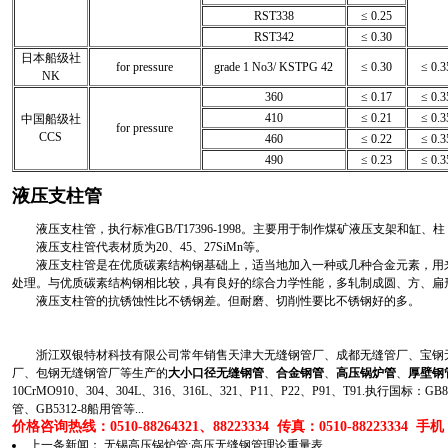
RST338
≤ 0.25
RST342
≤ 0.30
日本船级社
for pressure
grade 1 No3/ KSTPG 42
≤ 0.30
≤ 0.3
NK
360
≤ 0.17
≤ 0.3
410
≤ 0.21
≤ 0.3
中国船级社
for pressure
CCS
460
≤ 0.22
≤ 0.3
490
≤ 0.23
≤ 0.3
液压支柱管
液压支柱管，执行标准GB/T17396-1998。主要用于制作煤矿液压支架和缸、
液压支柱管代表材质为20、45、27SiMn等。
液压支柱管是在优质碳素结构钢基础上，适当地加入一种或几种合金元素，用来
处理。与优质碳素结构钢相比较，具有良好的综合力学性能，多轧制成圆、方、扁
液压支柱管的抗锈蚀性比不锈钢差。但耐磨、切削性要比不锈钢好的多。
浙江双银特材科技有限公司常年销售天津大无缝钢管厂、成都无缝管厂、宝钢无
厂、包钢无缝钢管厂等生产的
大小口径无缝钢管
、
合金钢管
、
高压锅炉管
、
厚壁钢
10CrMO910、304、304L、316、316L、321、P11、P22、P91、T91.执行国标
管、GB5312-8船用管等...
价格咨询热线：0510-88264321、88223334 传真：0510-88223334 手机：1
上一条新闻：
无锡高压锅炉管:高压无缝钢管理论重量表