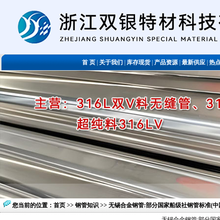
首 页
|
关于我们
|
库存现货
|
产品资源
|
最新供应
|
热
您当前的位置：
首页
>>
钢管知识
>> 无锡合金钢管:部分国家船级社钢管标准(
无锡合金钢管:部分国