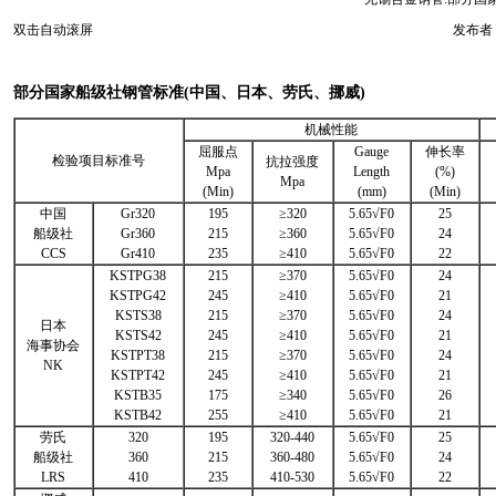
双击自动滚屏
发布者：
部分国家船级社钢管标准(中国、日本、劳氏、挪威)
机械性能
屈服点
Gauge
伸长率
检验项目标准号
抗拉强度
Mpa
Length
(%)
Mpa
(Min)
(mm)
(Min)
中国
Gr320
195
≥320
5.65√F0
25
船级社
Gr360
215
≥360
5.65√F0
24
CCS
Gr410
235
≥410
5.65√F0
22
KSTPG38
215
≥370
5.65√F0
24
KSTPG42
245
≥410
5.65√F0
21
KSTS38
215
≥370
5.65√F0
24
日本
KSTS42
245
≥410
5.65√F0
21
海事协会
KSTPT38
215
≥370
5.65√F0
24
NK
KSTPT42
245
≥410
5.65√F0
21
KSTB35
175
≥340
5.65√F0
26
KSTB42
255
≥410
5.65√F0
21
劳氏
320
195
320-440
5.65√F0
25
船级社
360
215
360-480
5.65√F0
24
LRS
410
235
410-530
5.65√F0
22