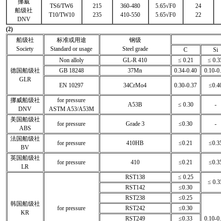
挪威
TS6/TW6
215
360-480
5.65√F0
24
船级社
T10/TW10
235
410-550
5.65√F0
22
DNV
(2)
船级社
标准或用途
钢级
Society
Standard or usage
Steel grade
C
Si
Non alloly
GL-R 410
≤ 0.21
≤ 0.3
德国船级社
GB 18248
37Mn
0.34-0.40
0.10-0
GLR
EN 10297
34CrMo4
0.30-0.37
≤0.4
挪威船级社
for pressure
A53B
≤ 0.30
-
DNV
ASTM A53/A53M
美国船级社
for pressure
Grade 3
≤0.30
-
ABS
法国船级社
for pressure
410HB
≤0.21
≤0.3
BV
英国船级社
for pressure
410
≤0.21
≤0.3
LR
RST138
≤ 0.25
≤ 0.3
RST142
≤0.30
RST238
≤0.25
韩国船级社
for pressure
RST242
≤0.30
KR
RST249
≤0.33
0.10-0