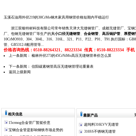
玉溪石油用外径219的30CrMo钢木家具用钢管价格短期内平稳运行
浙江双银特材科技有限公司常年销售天津大无缝钢管厂、成都无缝管厂、宝钢无
厂、包钢无缝钢管厂等生产的
大小口径无缝钢管
、
合金钢管
、
高压锅炉管
、
厚壁钢
10CrMO910、304、304L、316、316L、321、P11、P22、P91、T91.执行国标
管、GB5312-8船用管等...
价格咨询热线：0510-88264321、88223334 传真：0510-88223334 手机：1
上一条新闻：
榆林外径273的45CrNiMo高压无缝钢管单价怎么算
下一条新闻：
信阳碳素钢管高压无缝钢管理论重量表
返回上级新闻
相关信息
最新产品
15crmog合金管厂暂挺价意
超纯料316LVV无缝管
宝钢合金管是影响钢铁市场走势的
316SS不锈钢无缝管