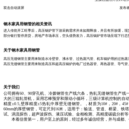
双击自动滚屏
发布者
钢木家具用钢管的相关资讯
进入传统开工旺季后，高压锅炉管下游采购需求并未如期释放，并且有所放缓，现
部分银行暂停房贷，房地产市场承压，空头借势发力，高压锅炉管市场呈现下行态
关于钢木家具用钢管
高压无缝钢管主要用来制造水冷壁管、沸水管、过热蒸汽管、机车锅炉用的过热蒸
高压无缝钢管主要用来制造高压和超高压锅炉的电厂过热器管、再热器管、导气管
关于我们
公司拥有
60
、
90
穿孔机、冷拨钢管生产线六条，热轧无缝钢管生产线
大的三辊轧管机，采用芯棒预穿和限动小循环，三级计算机控制的自
精度±
0.5,
壁厚精度±
5
热轧中厚壁无缝钢管。，材质为
10#
，
20#
，
45#
60mm
的厚壁钢管，可定尺到
16
米
，适用于：输送、管道、桥梁、铁
试、涡流探伤，超声波探伤、液压试验、金相检测、高精度碳硫分析等
本着信誉第一，用户至上的原则，经过多年诚信经营，并与成都、包