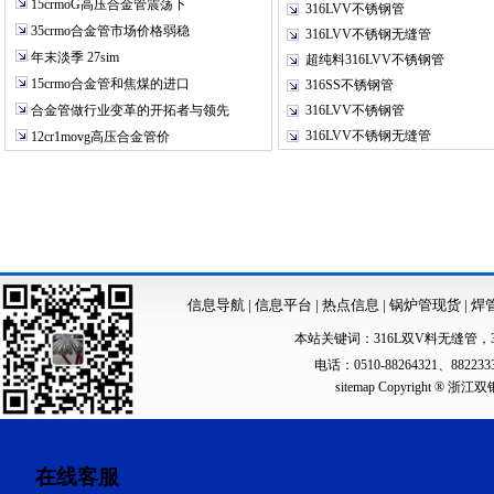
15crmoG高压合金管震荡下
316LVV不锈钢管
35crmo合金管市场价格弱稳
316LVV不锈钢无缝管
年末淡季 27sim
超纯料316LVV不锈钢管
15crmo合金管和焦煤的进口
316SS不锈钢管
合金管做行业变革的开拓者与领先
316LVV不锈钢管
316LVV不锈钢无缝管
12cr1movg高压合金管价
信息导航
|
信息平台
|
热点信息
|
锅炉管现货
|
焊
本站关键词：
316L双V料无缝管
，
电话：0510-88264321、88223
sitemap
Copyright ®
在线客服