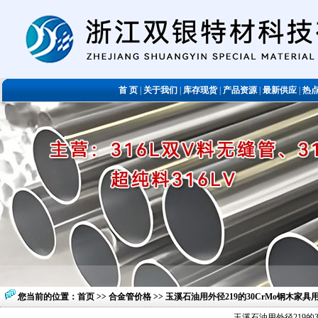
首 页
|
关于我们
|
库存现货
|
产品资源
|
最新供应
|
热
您当前的位置：
首页
>>
合金管价格
>> 玉溪石油用外径219的30CrMo钢木
玉溪石油用外径219的