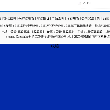
P22.P91. T...
台
|
热点信息
|
锅炉管现货
|
焊管报价
|
产品查询
|
库存现货
|
公司资质
|
关于我们
本站关键词：
316L双V料无缝管
，
316LVV不锈钢管
，
316SS不锈钢无缝管
，
超纯料316L
电话：0510-88264321、88223334 传真：0510-88223334 手机：13967282625、189
sitemap
Copyright ® 浙江双银特材科技有限公司 地址:浙江省湖州市南浔区双林
收缩