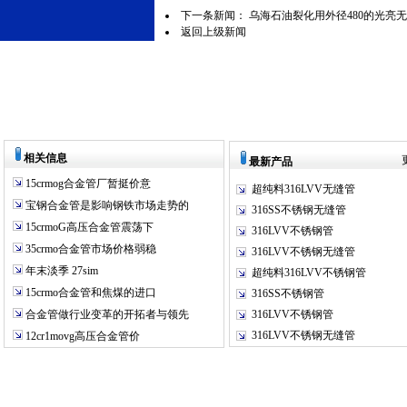
下一条新闻：
乌海石油裂化用外径480的光亮
返回上级新闻
相关信息
最新产品
15crmog合金管厂暂挺价意
超纯料316LVV无缝管
宝钢合金管是影响钢铁市场走势的
316SS不锈钢无缝管
15crmoG高压合金管震荡下
316LVV不锈钢管
35crmo合金管市场价格弱稳
316LVV不锈钢无缝管
年末淡季 27sim
超纯料316LVV不锈钢管
15crmo合金管和焦煤的进口
316SS不锈钢管
合金管做行业变革的开拓者与领先
316LVV不锈钢管
316LVV不锈钢无缝管
12cr1movg高压合金管价