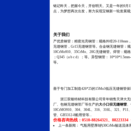
铭记昨天，把握今天，开创明天。又是一年的9月1
点，为梦想再次出发，努力实现宝钢新一轮发展规
关于我们
产优质钢管：精密光亮钢管：规格外经20-110mm，
无缝钢管，Gr15无缝钢管等。合金钢无缝钢管：规格外经
10CrMo910、35CrMo、20G无缝钢管。焊管：规
；Q345（a b c d）；等。异型钢管： 10*10*1.
等。
善于专门加工制造426*25的15Mo3低压无缝钢管
浙江双银特材科技有限公司常年销售天津大无缝
厂、包钢无缝钢管厂等生产的
大小口径无缝钢管
、
10CrMO910、304、304L、316、316L、321
管、GB5312-8船用管等...
价格咨询热线：0510-88264321、88223334 传
上一条新闻：
气瓶用壁厚8的30CrMo输送流