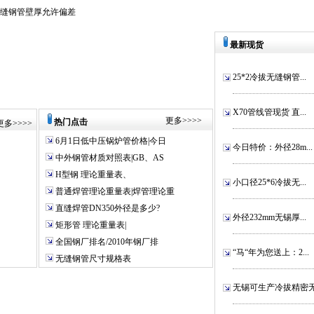
无缝钢管壁厚允许偏差
最新现货
25*2冷拔无缝钢管...
X70管线管现货 直...
更多
>>>>
热门点击
更多
>>>>
6月1日低中压锅炉管价格|今日
今日特价：外径28m...
中外钢管材质对照表|GB、AS
H型钢 理论重量表、
小口径25*6冷拔无...
普通焊管理论重量表|焊管理论重
直缝焊管DN350外径是多少?
外径232mm无锡厚...
矩形管 理论重量表|
全国钢厂排名/2010年钢厂排
“马“年为您送上：2...
无缝钢管尺寸规格表
无锡可生产冷拔精密无.