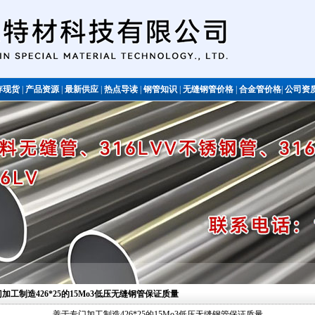
存现货
|
产品资源
|
最新供应
|
热点导读
|
钢管知识
|
无缝钢管价格
|
合金管价格
|
公司资
不锈钢管
门加工制造426*25的15Mo3低压无缝钢管保证质量
善于专门加工制造426*25的15Mo3低压无缝钢管保证质量