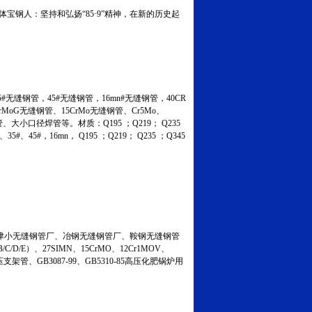
宝钢人：坚持和弘扬“85·9”精神，在新的历史起
无缝钢管，45#无缝钢管，16mn#无缝钢管，40CR
MoG无缝钢管、15CrMo无缝钢管、Cr5Mo、
管、大小口径焊管等。材质：Q195 ；Q219； Q235
45#，16mn， Q195 ；Q219； Q235 ；Q345
小无缝钢管厂、冶钢无缝钢管厂、鞍钢无缝钢管
C/D/E）、27SIMN、15CrMO、12Cr1MOV、
液压支架管、GB3087-99、GB5310-85高压化肥锅炉用