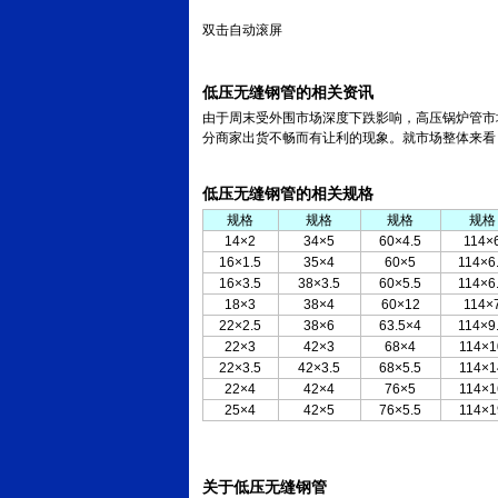
双击自动滚屏
低压无缝钢管的相关资讯
由于周末受外围市场深度下跌影响，高压锅炉管市
分商家出货不畅而有让利的现象。就市场整体来看
低压无缝钢管的相关规格
规格
规格
规格
规格
14×2
34×5
60×4.5
114×
16×1.5
35×4
60×5
114×6
16×3.5
38×3.5
60×5.5
114×6
18×3
38×4
60×12
114×
22×2.5
38×6
63.5×4
114×9
22×3
42×3
68×4
114×1
22×3.5
42×3.5
68×5.5
114×1
22×4
42×4
76×5
114×1
25×4
42×5
76×5.5
114×1
关于低压无缝钢管