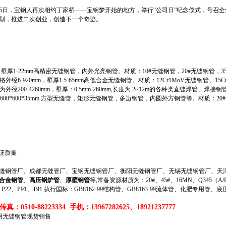
5日，宝钢人再次相约丁家桥——宝钢梦开始的地方，举行“公司日”纪念仪式，号召全体
划，推进二次创业，创造下一个奇迹。
壁厚1-22mm高精密无缝钢管，内外光亮钢管。材质：10#无缝钢管，20#无缝钢管，35#
6-920mm，壁厚1.5-65mm高低合金无缝钢管。材质：12Cr1MoV无缝钢管、15Cr
格为外径200-4260mm，壁厚：0.5mm-260mm,长度为 2~12m的各种类直缝焊管、焊接钢
5mm-600*600*35mm 方型无缝管，矩形无缝钢管，多边钢管，内圆外方钢管等。材质：20#、35#、
保证质量
钢管厂、成都无缝管厂、宝钢无缝钢管厂、衡阳无缝钢管厂、无锡无缝钢管厂、天津
合金钢管
、
高压锅炉管
、
厚壁钢管
等,常备资源材质为：20#、45#、16MN、Q345（A/B/
、P11、P22、P91、T91.执行国标：GB8162-99结构管、GB8163-99流体管、化肥专用管、
真：0510-88223334 手机：13967282625、18921237777
体用无缝钢管现货销售