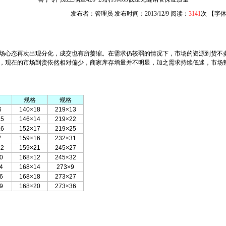
发布者：管理员 发布时间：2013/12/9 阅读：
3141
次 【字
场心态再次出现分化，成交也有所萎缩。在需求仍较弱的情况下，市场的资源到货不
，现在的市场到货依然相对偏少，商家库存增量并不明显，加之需求持续低迷，市场
规格
规格
6
140×18
219×13
.5
146×14
219×22
.6
152×17
219×25
7
159×16
232×31
.2
159×21
245×27
0
168×12
245×32
4
168×14
273×9
6
168×18
273×27
9
168×20
273×36