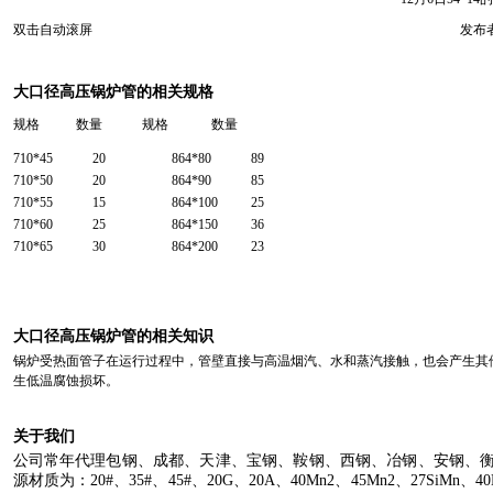
双击自动滚屏
发布者
大口径高压锅炉管的相关规格
规格 数量 规格 数量
710*45
20
864*80
89
710*50
20
864*90
85
710*55
15
864*100
25
710*60
25
864*150
36
710*65
30
864*200
23
大口径高压锅炉管的相关知识
锅炉受热面管子在运行过程中，管壁直接与高温烟汽、水和蒸汽接触，也会产生其
生低温腐蚀损坏。
关于我们
公司常年代理包钢、成都、天津、宝钢、鞍钢、西钢、冶钢、安钢、
源材质为：
20#
、
35#
、
45#
、
20G
、
20A
、
40Mn2
、
45Mn2
、
27SiMn
、
4