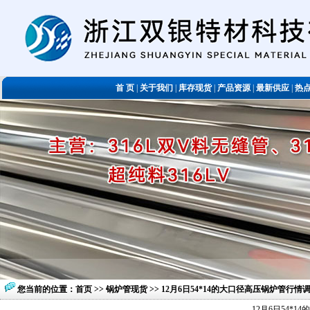
首 页
|
关于我们
|
库存现货
|
产品资源
|
最新供应
|
热
您当前的位置：
首页
>>
锅炉管现货
>> 12月6日54*14的大口径高压锅炉管行
12月6日54*