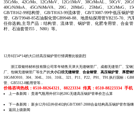
35CrMo
、
42CrMo
、
12CrMoV
、
12Cr1MoV
、
38CrMoAL
、
50CrV
、
20Cr
40CrNiMoA
、
45CrNiMoVA
、
20G
、
20MnG
、
25MnG
、
12CrMoG
、
1
GB/T8162-99
结构管、
GB/T8163-99
流体管、
GB/T3087-99
中低压锅炉
管、
GB/T9948-85
石油裂化管
GB9948-88
、地质钻探用管
YB235-70
、汽
任你选购
,
主导产品：结构管、流体管、锅炉管、化肥专用管、合金管
杆、石油套管
J55
、
N80
）等。
12月6日54*14的大口径高压锅炉管行情调整比较剧烈
浙江双银特材科技有限公司常年销售天津大无缝钢管厂、成都无缝管厂、宝钢无
厂、包钢无缝钢管厂等生产的
大小口径无缝钢管
、
合金钢管
、
高压锅炉管
、
厚壁钢
10CrMO910、304、304L、316、316L、321、P11、P22、P91、T91.执行国标
管、GB5312-8船用管等...
价格咨询热线：0510-88264321、88223334 传真：0510-88223334 手机：1
上一条新闻：
贵港气瓶用外径51的20G无缝高压锅炉管单价怎么算
下一条新闻：
新乡12月6日外径402的GB/T3087-2008合金结构高压锅炉管市
返回上级新闻