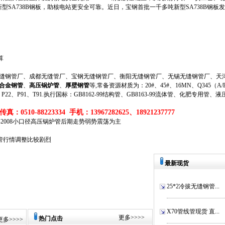
新型SA738B钢板，助核电站更安全可靠。近日，宝钢首批一千多吨新型SA738B钢板
算
钢管厂、成都无缝管厂、宝钢无缝钢管厂、衡阳无缝钢管厂、无锡无缝钢管厂、天津
合金钢管
、
高压锅炉管
、
厚壁钢管
等,常备资源材质为：20#、45#、16MN、Q345（A/B/
、P11、P22、P91、T91.执行国标：GB8162-99结构管、GB8163-99流体管、化肥专用管、
真：0510-88223334 手机：13967282625、18921237777
087-2008小口径高压锅炉管后期走势弱势震荡为主
炉管行情调整比较剧烈
最新现货
25*2冷拔无缝钢管...
X70管线管现货 直...
更多
>>>>
热门点击
更多
>>>>