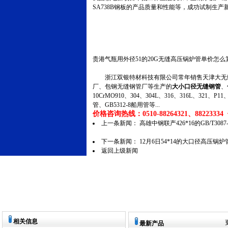
SA738B钢板的产品质量和性能等，成功试制生产
贵港气瓶用外径51的20G无缝高压锅炉管单价怎么
浙江双银特材科技有限公司常年销售天津大无缝
厂、包钢无缝钢管厂等生产的
大小口径无缝钢管
、
10CrMO910、304、304L、316、316L、321
管、GB5312-8船用管等...
价格咨询热线：0510-88264321、88223334 传
上一条新闻：
高雄中钢联产426*16的GB/T3
下一条新闻：
12月6日54*14的大口径高压锅
返回上级新闻
相关信息
最新产品