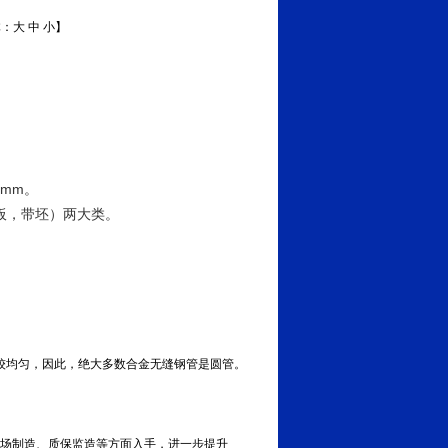
体：
大
中
小
】
1mm。
板，带坯）两大类。
较均匀，因此，绝大多数合金无缝钢管是圆管。
现场制造、质保监造等方面入手，进一步提升