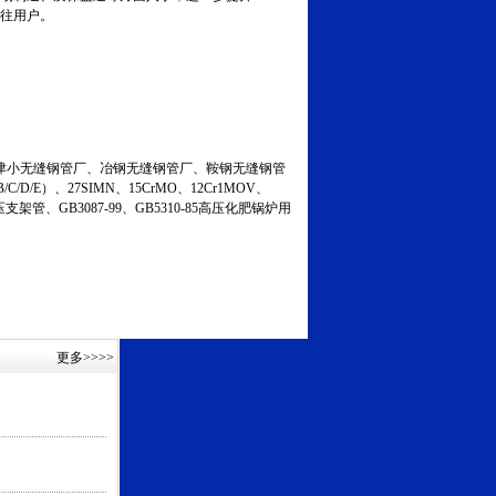
发往用户。
小无缝钢管厂、冶钢无缝钢管厂、鞍钢无缝钢管
C/D/E）、27SIMN、15CrMO、12Cr1MOV、
液压支架管、GB3087-99、GB5310-85高压化肥锅炉用
更多
>>>>