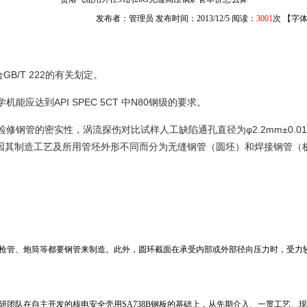
发布者：管理员 发布时间：2013/12/5 阅读：
3001
次 【字
B/T 222的有关划定。
能应达到API SPEC 5CT 中N80钢级的要求。
检修钢管的密实性，涡流探伤对比试样人工缺陷通孔直径为φ2.2mm±0.0
因其制造工艺及所用管坯外形不同而分为无缝钢管（圆坯）和焊接钢管（
枪管、炮筒等都要钢管来制造。此外，圆环截面在承受内部或外部径向压力时，受力
研团队在自主开发的核电安全壳用SA738B钢板的基础上，从先期介入、一贯工艺、