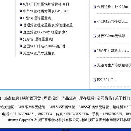
6月1日低中压锅炉管价格|今日
今日特价：外径28m...
中外钢管材质对照表|GB、AS
H型钢 理论重量表、
小口径25*6冷拔无...
普通焊管理论重量表|焊管理论重
直缝焊管DN350外径是多少?
外径232mm无锡厚...
矩形管 理论重量表|
全国钢厂排名/2010年钢厂排
“马“年为您送上：2...
无缝钢管尺寸规格表
无锡可生产冷拔精密无.
P22.P91. T...
台
|
热点信息
|
锅炉管现货
|
焊管报价
|
产品查询
|
库存现货
|
公司资质
|
关于我们
本站关键词：
316L双V料无缝管
，
316LVV不锈钢管
，
316SS不锈钢无缝管
，
超纯料316L
电话：0510-88264321、88223334 传真：0510-88223334 手机：13967282625、189
sitemap
Copyright ® 浙江双银特材科技有限公司 地址:浙江省湖州市南浔区双林