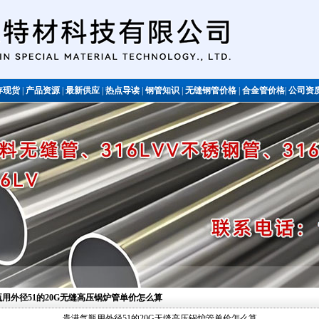
存现货
|
产品资源
|
最新供应
|
热点导读
|
钢管知识
|
无缝钢管价格
|
合金管价格
|
公司资
不锈钢管
气瓶用外径51的20G无缝高压锅炉管单价怎么算
贵港气瓶用外径51的20G无缝高压锅炉管单价怎么算