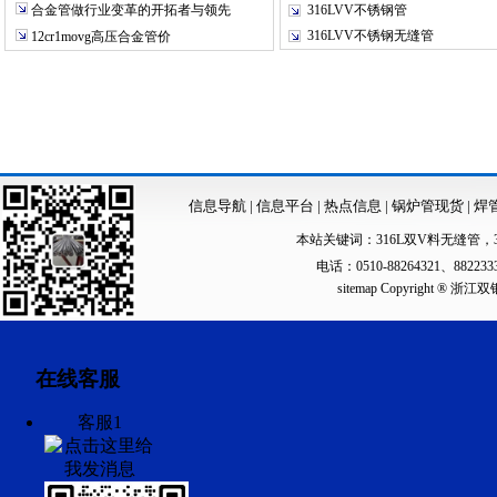
合金管做行业变革的开拓者与领先
316LVV不锈钢管
316LVV不锈钢无缝管
12cr1movg高压合金管价
信息导航
|
信息平台
|
热点信息
|
锅炉管现货
|
焊
本站关键词：
316L双V料无缝管
，
电话：0510-88264321、88223
sitemap
Copyright ®
在线客服
客服1