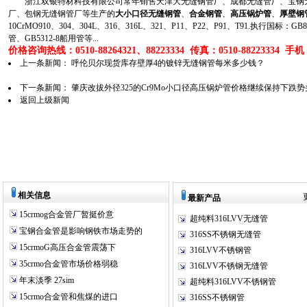
浙江双银特材科技有限公司常年销售天津大无缝钢管厂、成都无缝管厂、宝钢无
厂、包钢无缝钢管厂等生产的
大小口径无缝钢管
、
合金钢管
、
高压锅炉管
、
厚壁钢
10CrMO910、304、304L、316、316L、321、P11、P22、P91、T91.执行国标
管、GB5312-8船用管等...
价格咨询热线：0510-88264321、88223334 传真：0510-88223334 手机：1
上一条新闻：
呼伦贝尔现货库存壁厚4的镀锌无缝钢管每米多少钱？
下一条新闻：
肇庆改拔外径325的Cr9Mo小口径高压锅炉管价格继续保持下跌势
返回上级新闻
相关信息
最新产品
15crmog合金管厂暂挺价意
超纯料316LVV无缝管
宝钢合金管是影响钢铁市场走势的
316SS不锈钢无缝管
15crmoG高压合金管震荡下
316LVV不锈钢管
35crmo合金管市场价格弱稳
316LVV不锈钢无缝管
年末淡季 27sim
超纯料316LVV不锈钢管
15crmo合金管和焦煤的进口
316SS不锈钢管