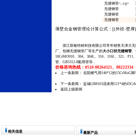
无缝钢管
<, o:p>
无缝钢管
无缝钢管
无缝钢管
薄壁合金钢管理论计算公式：[(
-
外径
壁厚
浙江双银特材科技有限公司常年销售天津大无缝
厂、包钢无缝钢管厂等生产的
大小口径无缝钢管
、
10CrMO910、304、304L、316、316L、321
管、GB5312-8船用管等...
价格咨询热线：0510-88264321、88223334 传
上一条新闻：
岳阳燃气用146*12的15CrMo
下一条新闻：
盐城GB8163流体用121*4的4
返回上级新闻
相关信息
最新产品