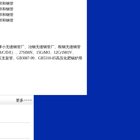
祥和钢管
祥和钢管
祥和钢管
祥和钢管
小无缝钢管厂、冶钢无缝钢管厂、鞍钢无缝钢管
C/D/E）、27SIMN、15CrMO、12Cr1MOV、
液压支架管、GB3087-99、GB5310-85高压化肥锅炉用
更多
>>>>