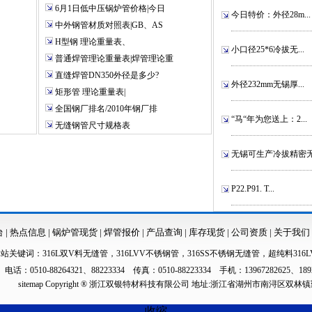
6月1日低中压锅炉管价格|今日
今日特价：外径28m...
中外钢管材质对照表|GB、AS
H型钢 理论重量表、
小口径25*6冷拔无...
普通焊管理论重量表|焊管理论重
直缝焊管DN350外径是多少?
外径232mm无锡厚...
矩形管 理论重量表|
全国钢厂排名/2010年钢厂排
“马“年为您送上：2...
无缝钢管尺寸规格表
无锡可生产冷拔精密无.
P22.P91. T...
台
|
热点信息
|
锅炉管现货
|
焊管报价
|
产品查询
|
库存现货
|
公司资质
|
关于我们
本站关键词：
316L双V料无缝管
，
316LVV不锈钢管
，
316SS不锈钢无缝管
，
超纯料316L
电话：0510-88264321、88223334 传真：0510-88223334 手机：13967282625、189
sitemap
Copyright ® 浙江双银特材科技有限公司 地址:浙江省湖州市南浔区双林
收缩