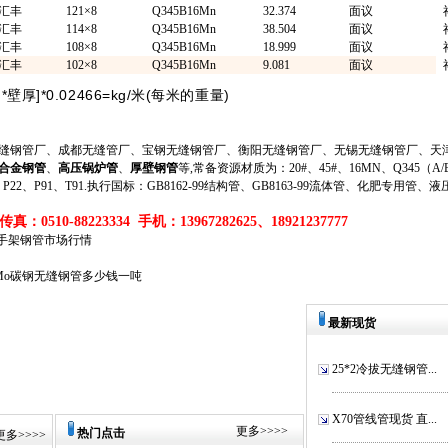
汇丰
121×8
Q345B16Mn
32.374
面议
汇丰
114×8
Q345B16Mn
38.504
面议
汇丰
108×8
Q345B16Mn
18.999
面议
汇丰
102×8
Q345B16Mn
9.081
面议
)*
]*0.02466=kg/
(
)
壁厚
米
每米的重量
钢管厂、成都无缝管厂、宝钢无缝钢管厂、衡阳无缝钢管厂、无锡无缝钢管厂、天津
合金钢管
、
高压锅炉管
、
厚壁钢管
等,常备资源材质为：20#、45#、16MN、Q345（A/B/
、P11、P22、P91、T91.执行国标：GB8162-99结构管、GB8163-99流体管、化肥专用管、
真：0510-88223334 手机：13967282625、18921237777
G脚手架钢管市场行情
5CrMo碳钢无缝钢管多少钱一吨
最新现货
25*2冷拔无缝钢管...
X70管线管现货 直...
更多
>>>>
热门点击
更多
>>>>