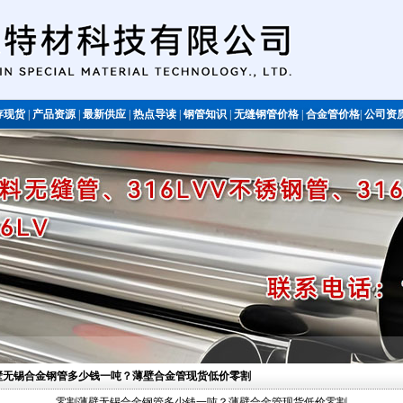
存现货
|
产品资源
|
最新供应
|
热点导读
|
钢管知识
|
无缝钢管价格
|
合金管价格
|
公司资
不锈钢管
薄壁无锡合金钢管多少钱一吨？薄壁合金管现货低价零割
零割薄壁无锡合金钢管多少钱一吨？薄壁合金管现货低价零割