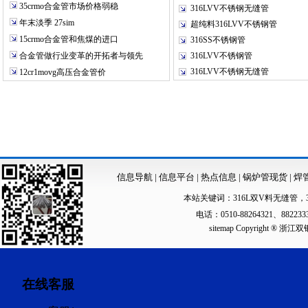
35crmo合金管市场价格弱稳
316LVV不锈钢无缝管
年末淡季 27sim
超纯料316LVV不锈钢管
15crmo合金管和焦煤的进口
316SS不锈钢管
合金管做行业变革的开拓者与领先
316LVV不锈钢管
316LVV不锈钢无缝管
12cr1movg高压合金管价
信息导航
|
信息平台
|
热点信息
|
锅炉管现货
|
焊
本站关键词：
316L双V料无缝管
，
电话：0510-88264321、88223
sitemap
Copyright ®
在线客服