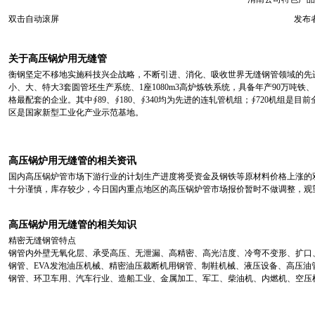
双击自动滚屏
发布者
关于高压锅炉用无缝管
衡钢坚定不移地实施科技兴企战略，不断引进、消化、吸收世界无缝钢管领域的先进装备和尖
小、大、特大3套圆管坯生产系统、1座1080m3高炉炼铁系统，具备年产90万吨铁
格最配套的企业。其中∮89、∮180、∮340均为先进的连轧管机组；∮720机
区是国家新型工业化产业示范基地。
高压锅炉用无缝管的相关资讯
国内高压锅炉管市场下游行业的计划生产进度将受资金及钢铁等原材料价格上涨的
十分谨慎，库存较少，今日国内重点地区的高压锅炉管市场报价暂时不做调整，观
高压锅炉用无缝管的相关知识
精密无缝钢管特点
钢管内外壁无氧化层、承受高压、无泄漏、高精密、高光洁度、冷弯不变形、扩口
钢管、EVA发泡油压机械、精密油压裁断机用钢管、制鞋机械、液压设备、高压
钢管、环卫车用、汽车行业、造船工业、金属加工、军工、柴油机、内燃机、空压