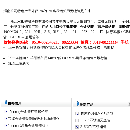
渭南公司特色产品外径194的T91高压锅炉用无缝管是几寸
浙江双银特材科技有限公司常年销售天津大无缝钢管厂、成都无缝管厂、宝钢无
厂、包钢无缝钢管厂等生产的
大小口径无缝钢管
、
合金钢管
、
高压锅炉管
、
厚壁钢
10CrMO910、304、304L、316、316L、321、P11、P22、P91、T91.执行国标
管、GB5312-8船用管等...
价格咨询热线：0510-88264321、88223334 传真：0510-88223334 手机：1
上一条新闻：
临沧壁厚6的T91大口径热扩无缝钢管现货价格小幅调整
下一条新闻：
岳阳燃气用146*12的15CrMoG脚手架钢管市场行情
返回上级新闻
相关信息
最新产品
15crmog合金管厂暂挺价意
超纯料316LVV无缝管
宝钢合金管是影响钢铁市场走势的
316SS不锈钢无缝管
15crmoG高压合金管震荡下
316LVV不锈钢管