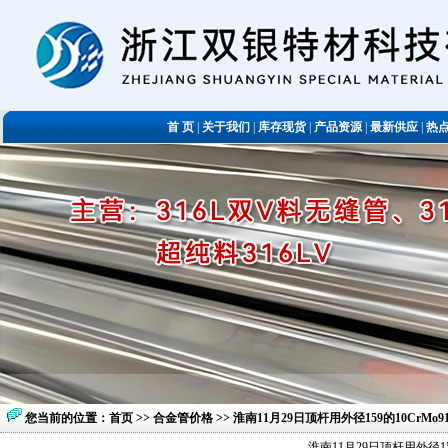
首 页
|
关于我们
|
库存现货
|
产品资源
|
最新供应
|
热
您当前的位置：
首页
>>
合金管价格
>> 淮南11月29日顶杆用外径159的10Cr
淮南11月29日顶杆用外径1