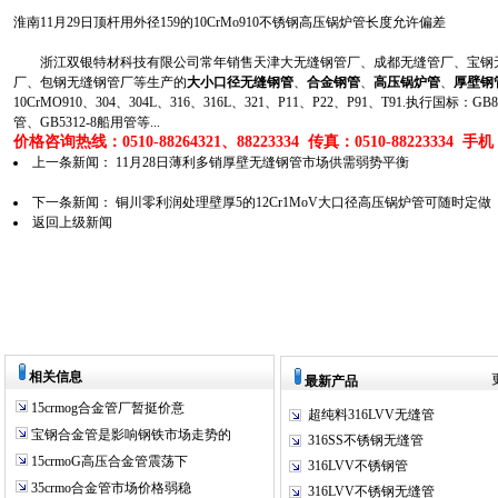
淮南11月29日顶杆用外径159的10CrMo910不锈钢高压锅炉管长度允许偏差
浙江双银特材科技有限公司常年销售天津大无缝钢管厂、成都无缝管厂、宝钢无
厂、包钢无缝钢管厂等生产的
大小口径无缝钢管
、
合金钢管
、
高压锅炉管
、
厚壁钢
10CrMO910、304、304L、316、316L、321、P11、P22、P91、T91.执行国标
管、GB5312-8船用管等...
价格咨询热线：0510-88264321、88223334 传真：0510-88223334 手机：1
上一条新闻：
11月28日薄利多销厚壁无缝钢管市场供需弱势平衡
下一条新闻：
铜川零利润处理壁厚5的12Cr1MoV大口径高压锅炉管可随时定做
返回上级新闻
相关信息
最新产品
15crmog合金管厂暂挺价意
超纯料316LVV无缝管
宝钢合金管是影响钢铁市场走势的
316SS不锈钢无缝管
15crmoG高压合金管震荡下
316LVV不锈钢管
35crmo合金管市场价格弱稳
316LVV不锈钢无缝管