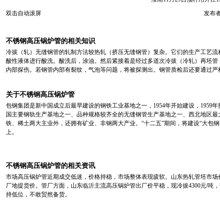
双击自动滚屏
发布者
不锈钢高压锅炉管的相关知识
冷拔（轧）无缝钢管的轧制方法较热轧（挤压无缝钢管）复杂。它们的生产工艺流
酸性液体进行酸洗。酸洗后，涂油。然后紧接着是经过多道次冷拔（冷轧）再坯管
内部探伤。若钢管内部有裂纹，气泡等问题，将被探测出。钢管质检后还要通过严
关于不锈钢高压锅炉管
包钢集团是新中国成立后最早建设的钢铁工业基地之一，1954年开始建设，1959
国主要钢轨生产基地之一、品种规格较齐全的无缝钢管生产基地之一、西北地区最
铁、稀土两大主业外，还拥有矿业、非钢两大产业。“十二五”期间，将建设“大包钢
上。
不锈钢高压锅炉管的相关资讯
市场高压锅炉管近期成交低迷，价格持稳，市场整体表现疲软。山东热轧管坯市场价格稳定，
厂地提货价。管厂方面，山东临沂主流高压锅炉管出厂价平稳，现冷拔4300元/吨，热
持低位，不敢贸然备货。