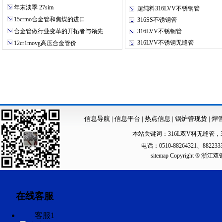
年末淡季 27sim
超纯料316LVV不锈钢管
15crmo合金管和焦煤的进口
316SS不锈钢管
合金管做行业变革的开拓者与领先
316LVV不锈钢管
316LVV不锈钢无缝管
12cr1movg高压合金管价
信息导航
|
信息平台
|
热点信息
|
锅炉管现货
|
焊
本站关键词：
316L双V料无缝管
，
电话：0510-88264321、88223
sitemap
Copyright ®
在线客服
客服1