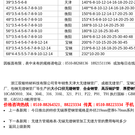
39*3.5-5-6-8
天津
140*6-8-10-12-14-16-18-20-22
42*3.5-4-5-6-7-8-9-10
衡阳
148**6-8-10-12-14-16-18-20-3
45*3.5-4-5-6-7-8-9-10
衡阳
150*6-8-10-12-14-17-20-25-30
48*3.5-4-5-6-7-8-9-10
衡阳
153*4.5-6-8-10-12-14-20-25-30
51*3.5-4-5-6-7-8-9-10
衡阳
168*8-10-12-14-20-25-30
56*3.5-4-5-6-7-8-9-10
衡阳
180*8-12-16-25-30-45
57*3.5-4-5-6-7-8-9-10
衡阳
184*6-8-12-16-20-25-30-40-48
60*3.5-4-5-6-7-8-9-12-14
宝钢
200*6-7-10-15-20-26-30-45
63*3.5-4.5-5-6-7-8-9-12-14
宝钢
219*6-8-12-16-18-20-25-30-45-
68*4-4.5-5.5-7-8-9-10-12-14
宝钢
232*10-20-30
因板面有限，表中未有的规格请电议：0510-88268136 18921511196 或加每日在线
浙江双银特材科技有限公司常年销售天津大无缝钢管厂、成都无缝管厂、宝钢无
厂、包钢无缝钢管厂等生产的
大小口径无缝钢管
、
合金钢管
、
高压锅炉管
、
厚壁钢
10CrMO910、304、304L、316、316L、321、P11、P22、P91、T91.执行国标
管、GB5312-8船用管等...
价格咨询热线：0510-88264321、88223334 传真：0510-88223334 手机：1
上一条新闻：
今日推出的特价无锡厚壁钢管规格是外径219mm壁厚6-70mm系列
下一条新闻：
无缝方管规格表-无锡无缝钢管加工无缝方管的费用每吨多少
返回上级新闻