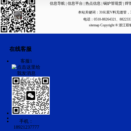
信息导航
|
信息平台
|
热点信息
|
锅炉管现货
|
焊
本站关键词：
316L双V料无缝管
，
电话：0510-88264321、88223
sitemap
Copyright ®
在线客服
客服1
手机：
18921237777