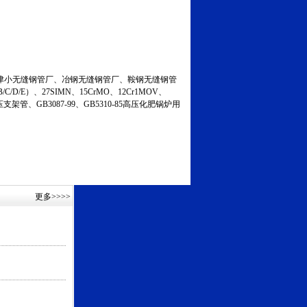
小无缝钢管厂、冶钢无缝钢管厂、鞍钢无缝钢管
C/D/E）、27SIMN、15CrMO、12Cr1MOV、
液压支架管、GB3087-99、GB5310-85高压化肥锅炉用
更多
>>>>