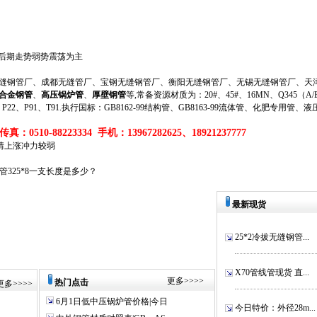
管后期走势弱势震荡为主
钢管厂、成都无缝管厂、宝钢无缝钢管厂、衡阳无缝钢管厂、无锡无缝钢管厂、天津
合金钢管
、
高压锅炉管
、
厚壁钢管
等,常备资源材质为：20#、45#、16MN、Q345（A/B/
、P11、P22、P91、T91.执行国标：GB8162-99结构管、GB8163-99流体管、化肥专用管、
真：0510-88223334 手机：13967282625、18921237777
情上涨冲力较弱
钢管325*8一支长度是多少？
最新现货
25*2冷拔无缝钢管...
X70管线管现货 直...
更多
>>>>
热门点击
更多
>>>>
6月1日低中压锅炉管价格|今日
今日特价：外径28m...