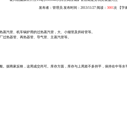
发布者：管理员 发布时间：2013/11/27 阅读：
3001
次 【字
热蒸汽管、机车锅炉用的过热蒸汽管，大、小烟管及拱砖管等。
厂过热器管、再热器管、导气管、主蒸汽管等。
般。据商家反映，这周成交尚可。库存方面，库存与上周差不多持平，保持在中等水