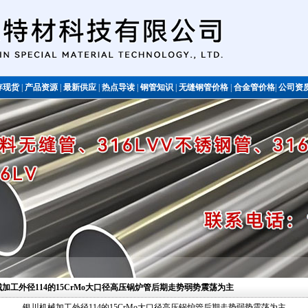
存现货
|
产品资源
|
最新供应
|
热点导读
|
钢管知识
|
无缝钢管价格
|
合金管价格
|
公司资
不锈钢管
械加工外径114的15CrMo大口径高压锅炉管后期走势弱势震荡为主
银川机械加工外径114的15CrMo大口径高压锅炉管后期走势弱势震荡为主