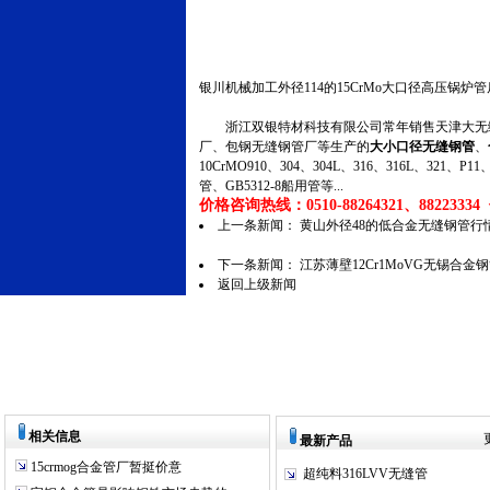
银川机械加工外径114的15CrMo大口径高压锅炉
浙江双银特材科技有限公司常年销售天津大无缝
厂、包钢无缝钢管厂等生产的
大小口径无缝钢管
、
10CrMO910、304、304L、316、316L、321
管、GB5312-8船用管等...
价格咨询热线：0510-88264321、88223334 传
上一条新闻：
黄山外径48的低合金无缝钢管行
下一条新闻：
江苏薄壁12Cr1MoVG无锡合金
返回上级新闻
相关信息
最新产品
15crmog合金管厂暂挺价意
超纯料316LVV无缝管