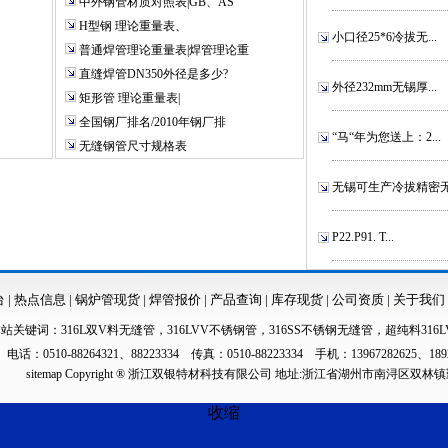
中外钢管材质对照表|GB、AS
H型钢 理论重量表、
小口径25*6冷拔无...
普通焊管理论重量表|焊管理论重
直缝焊管DN350外径是多少?
外径232mm无锡厚...
矩形管 理论重量表|
全国钢厂排名/2010年钢厂排
“马“年为您送上：2...
无缝钢管尺寸规格表
无锡可生产冷拔精密无.
P22.P91. T...
台
|
热点信息
|
锅炉管现货
|
焊管报价
|
产品查询
|
库存现货
|
公司资质
|
关于我们
本站关键词：
316L双V料无缝管
，
316LVV不锈钢管
，
316SS不锈钢无缝管
，
超纯料316L
电话：0510-88264321、88223334 传真：0510-88223334 手机：13967282625、189
sitemap
Copyright ® 浙江双银特材科技有限公司 地址:浙江省湖州市南浔区双林
收缩