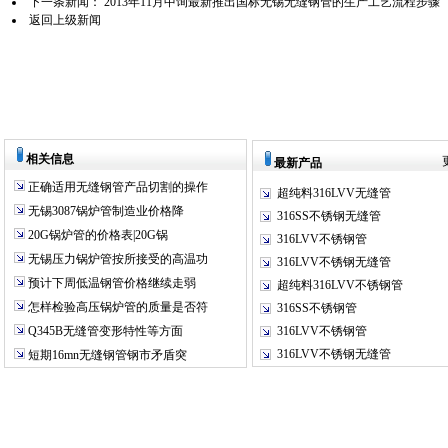
下一条新闻：
2013年11月中询最新推出国标无锡无缝钢管的生产工艺流程步骤
返回上级新闻
相关信息
最新产品
正确适用无缝钢管产品切割的操作
超纯料316LVV无缝管
无锡3087锅炉管制造业价格降
316SS不锈钢无缝管
20G锅炉管的价格表|20G锅
316LVV不锈钢管
无锡压力锅炉管按所接受的高温功
316LVV不锈钢无缝管
预计下周低温钢管价格继续走弱
超纯料316LVV不锈钢管
怎样检验高压锅炉管的质量是否符
316SS不锈钢管
Q345B无缝管变形特性等方面
316LVV不锈钢管
316LVV不锈钢无缝管
短期16mn无缝钢管钢市矛盾突