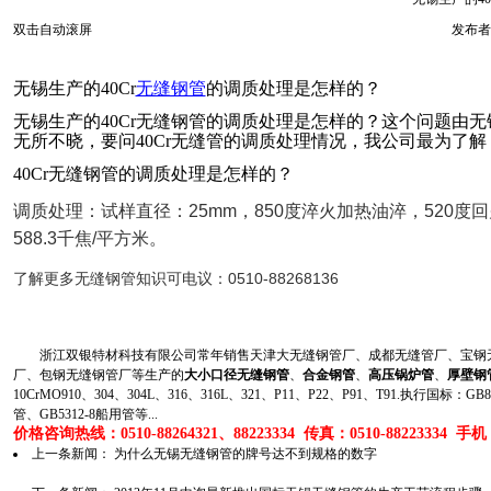
双击自动滚屏
发布者
无锡生产的40Cr
无缝钢管
的调质处理是怎样的？
无锡生产的40Cr无缝钢管的调质处理是怎样的？这个问题由
无所不晓，要问40Cr无缝管的调质处理情况，我公司最为了解
40Cr无缝钢管的调质处理是怎样的？
调质处理：试样直径：25mm，850度淬火加热油淬，520度回
588.3千焦/平方米。
了解更多无缝钢管知识可电议：0510-88268136
浙江双银特材科技有限公司常年销售天津大无缝钢管厂、成都无缝管厂、宝钢无
厂、包钢无缝钢管厂等生产的
大小口径无缝钢管
、
合金钢管
、
高压锅炉管
、
厚壁钢
10CrMO910、304、304L、316、316L、321、P11、P22、P91、T91.执行国标
管、GB5312-8船用管等...
价格咨询热线：0510-88264321、88223334 传真：0510-88223334 手机：1
上一条新闻：
为什么无锡无缝钢管的牌号达不到规格的数字