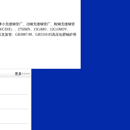
小无缝钢管厂、冶钢无缝钢管厂、鞍钢无缝钢管
C/D/E）、27SIMN、15CrMO、12Cr1MOV、
液压支架管、GB3087-99、GB5310-85高压化肥锅炉用
更多
>>>>