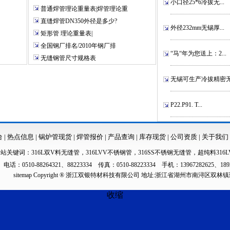
小口径25*6冷拔无...
普通焊管理论重量表|焊管理论重
直缝焊管DN350外径是多少?
外径232mm无锡厚...
矩形管 理论重量表|
全国钢厂排名/2010年钢厂排
“马“年为您送上：2...
无缝钢管尺寸规格表
无锡可生产冷拔精密无.
P22.P91. T...
台
|
热点信息
|
锅炉管现货
|
焊管报价
|
产品查询
|
库存现货
|
公司资质
|
关于我们
本站关键词：
316L双V料无缝管
，
316LVV不锈钢管
，
316SS不锈钢无缝管
，
超纯料316L
电话：0510-88264321、88223334 传真：0510-88223334 手机：13967282625、189
sitemap
Copyright ® 浙江双银特材科技有限公司 地址:浙江省湖州市南浔区双林
收缩