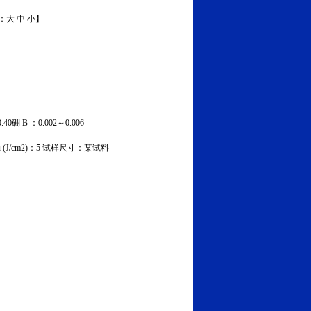
：
大
中
小
】
40硼 B ：0.002～0.006
u (J/cm2)：5 试样尺寸：某试料