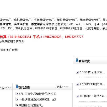
钢管厂、成都无缝管厂、宝钢无缝钢管厂、衡阳无缝钢管厂、无锡无缝钢管厂、天津
合金钢管
、
高压锅炉管
、
厚壁钢管
等,常备资源材质为：20#、45#、16MN、Q345（A/B/
、P11、P22、P91、T91.执行国标：GB8162-99结构管、GB8163-99流体管、化肥专用管、
真：0510-88223334 手机：13967282625、18921237777
无锡厚壁钢管的简介
合金钢管的推广使用
最新现货
25*2冷拔无缝钢管...
X70管线管现货 直...
更多
>>>>
热门点击
更多
>>>>
6月1日低中压锅炉管价格|今日
今日特价：外径28m...
中外钢管材质对照表|GB、AS
H型钢 理论重量表、