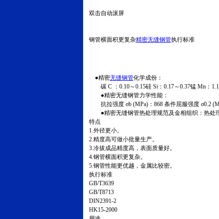
双击自动滚屏
钢管横面积更复杂
精密无缝钢管
执行标准
●精密
无缝钢管
化学成份：
碳 C ：0.10～0.15硅 Si：0.17～0.37锰 Mn：1.10～
●精密无缝钢管力学性能：
抗拉强度 σb (MPa)：868 条件屈服强度 σ0.2 (MP
●精密无缝钢管热处理规范及金相组织：热处理规范
特点
1.外径更小。
2.精度高可做小批量生产。
3.冷拔成品精度高，表面质量好。
4.钢管横面积更复杂。
5.钢管性能更优越，金属比较密。
执行标准
GB/T3639
GB/T8713
DIN2391-2
HK15-2000
用途