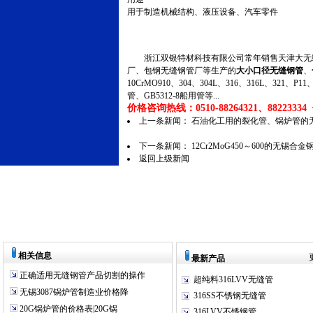
用于制造机械结构、液压设备、汽车零件
浙江双银特材科技有限公司常年销售天津大无缝
厂、包钢无缝钢管厂等生产的
大小口径无缝钢管
、
10CrMO910、304、304L、316、316L、321
管、GB5312-8船用管等...
价格咨询热线：0510-88264321、88223334 传
上一条新闻：
石油化工用的裂化管、锅炉管的
下一条新闻：
12Cr2MoG450～600的无锡
返回上级新闻
相关信息
最新产品
正确适用无缝钢管产品切割的操作
超纯料316LVV无缝管
无锡3087锅炉管制造业价格降
316SS不锈钢无缝管
20G锅炉管的价格表|20G锅
316LVV不锈钢管