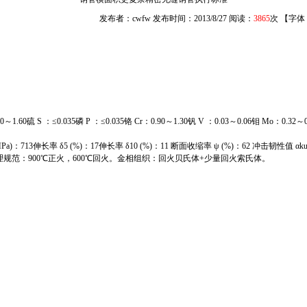
发布者：cwfw 发布时间：2013/8/27 阅读：
3865
次 【字体
1.60硫 S ：≤0.035磷 P ：≤0.035铬 Cr：0.90～1.30钒 V ：0.03～0.06钼 Mo：0.32～0.
a)：713伸长率 δ5 (%)：17伸长率 δ10 (%)：11 断面收缩率 ψ (%)：62 冲击韧性值 αk
：900℃正火，600℃回火。金相组织：回火贝氏体+少量回火索氏体。