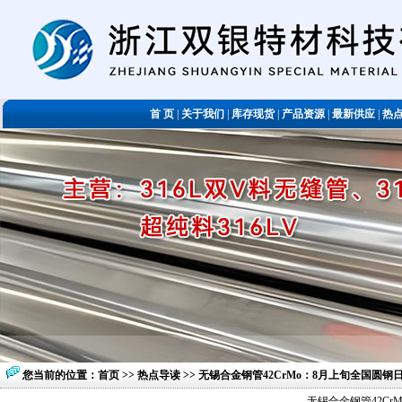
首 页
|
关于我们
|
库存现货
|
产品资源
|
最新供应
|
热
您当前的位置：
首页
>>
热点导读
>> 无锡合金钢管42CrMo：8月上旬全国圆钢日
无锡合金钢管42Cr