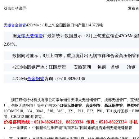
双击自动滚屏
发布者
无锡合金钢管
42CrMo：8月上旬全国圆钢日均产量214.37万吨
据
无锡无缝钢管
厂最新统计数据显示：8月上旬重点钢企42CrMo圆钢
2.84%。
数据同时显示，8月上旬末，重点统计出无锡市祥和合金高压钢管有限公
42CrMo圆钢产地：江阴新澄 安徽芜湖 包钢 首钢 冶钢
42CrMo
合金钢管
咨询：0510-88268136
浙江双银特材科技有限公司常年销售天津大无缝钢管厂、成都无缝管厂、宝钢无
厂、包钢无缝钢管厂等生产的
大小口径无缝钢管
、
合金钢管
、
高压锅炉管
、
厚壁钢
10CrMO910、304、304L、316、316L、321、P11、P22、P91、T91.执行国标
管、GB5312-8船用管等...
价格咨询热线：0510-88264321、88223334 传真：0510-88223334 手机：1
上一条新闻：
中国钢铁过剩产能“淘而不汰”困局难解是否难倒无锡无缝钢管