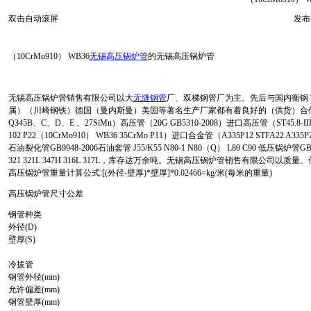
双击自动滚屏
发布者
（10CrMo910） WB36
无锡高压锅炉管
的无锡高压锅炉管
无锡高压锅炉管销售有限公司以大
无缝钢管
厂、双梯钢管厂为主。先后与国内衡钢 
属）（川崎钢铁）德国（曼内斯曼）美国等著名生产厂家都有着良好的（供货）合作
Q345B、C、D、E 、27SiMn）高压管（20G GB5310-2008）进口高压管（ST45.8-III SA
102 P22（10CrMo910） WB36 35CrMo P11）进口合金管（A335P12 STFA22 A335P
石油裂化管GB9948-2006石油套管 J55/K55 N80-1 N80（Q） L80 C90 低压锅炉管GB
321 321L 347H 316L 317L，库存达万余吨。无锡高压锅炉管销售有限公司
高压锅炉管重量计算公式:[(外径-壁厚)*壁厚]*0.02466=kg/米(每米的重量)
高压锅炉管尺寸公差
钢管种类
外径(D)
壁厚(S)
​ ​
冷拔管
钢管外径(mm)
允许偏差(mm)
钢管壁厚(mm)