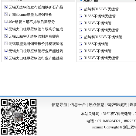
最新产品
无锡无缝钢管发布近期铁矿石产品
超纯料316LVV无缝管
近期35crmo厚壁无缝钢管价
316SS不锈钢无缝管
40cr钢管市场不排除后期部分
316LVV不锈钢管
无锡大口径厚壁钢管市场高价位成
316LVV不锈钢无缝管
无锡20精密无缝钢管制造商哪家
超纯料316LVV不锈钢管
无锡厚壁无缝钢管报价持稳观望运
316SS不锈钢管
无锡大口径厚壁钢管行业产能过剩
316LVV不锈钢管
316LVV不锈钢无缝管
无锡大口径厚壁钢管行业产能过剩
信息导航
|
信息平台
|
热点信息
|
锅炉管现货
|
焊
本站关键词：
316L双V料无缝管
，
电话：0510-88264321、88223
sitemap
Copyright ®