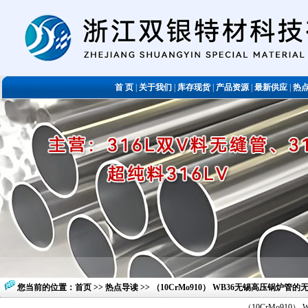
首 页
|
关于我们
|
库存现货
|
产品资源
|
最新供应
|
热
您当前的位置：
首页
>>
热点导读
>> （10CrMo910） WB36无锡高压锅炉管
（10CrMo91