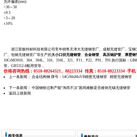
允许偏差(mm)
>30～50
±0.3
>3～20
±10%
浙江双银特材科技有限公司常年销售天津大无缝钢管厂、成都无缝管厂、宝钢无
厂、包钢无缝钢管厂等生产的
大小口径无缝钢管
、
合金钢管
、
高压锅炉管
、
厚壁钢
10CrMO910、304、304L、316、316L、321、P11、P22、P91、T91.执行国标
管、GB5312-8船用管等...
价格咨询热线：0510-88264321、88223334 传真：0510-88223334 手机：1
上一条新闻：
合金结构钢 牌号：14CrMnMoVB精密无缝钢管 精密无缝钢管
下一条新闻：
中国钢铁过剩产能“淘而不汰”困局难解是否难倒无锡无缝钢管
返回上级新闻
相关信息