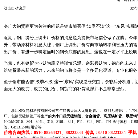
双击自动滚屏
发布者
令广大钢贸商更为关注的问题是钢市能否借“淡季不淡”这一“东风”实现
近期，钢厂纷纷上调出厂价格的消息也为提振市场信心做了注脚。今年
升，带动原材料利息大涨，钢厂上调出厂价有向市场转移利息压力的需
出厂价，有进一步确定当时的钢价底部的意思。这也在一定水平上说明
当然，也有钢贸企业认为应坚持谨慎乐观。余彩兵认为，钢市的未来走
给钢贸带来新的活力，未来的钢市将会是一个多元化渠道、专业化服务
至于钢市能否借“淡季不淡”这一“东风”实现逆袭突围，余彩兵分析道
面无大的改变，改变的供给，钢贸商的补货意愿并不是非常强烈。
浙江双银特材科技有限公司常年销售天津大无缝钢管厂、成都无缝管厂、宝钢无
厂、包钢无缝钢管厂等生产的
大小口径无缝钢管
、
合金钢管
、
高压锅炉管
、
厚壁钢
10CrMO910、304、304L、316、316L、321、P11、P22、P91、T91.执行国标
管、GB5312-8船用管等...
价格咨询热线：0510-88264321、88223334 传真：0510-88223334 手机：1