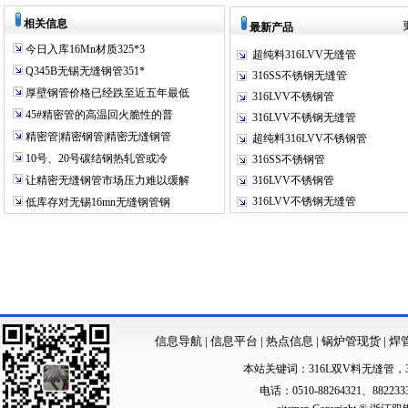
相关信息
最新产品
今日入库16Mn材质325*3
超纯料316LVV无缝管
Q345B无锡无缝钢管351*
316SS不锈钢无缝管
厚壁钢管价格已经跌至近五年最低
316LVV不锈钢管
45#精密管的高温回火脆性的普
316LVV不锈钢无缝管
精密管|精密钢管|精密无缝钢管
超纯料316LVV不锈钢管
10号、20号碳结钢热轧管或冷
316SS不锈钢管
让精密无缝钢管市场压力难以缓解
316LVV不锈钢管
316LVV不锈钢无缝管
低库存对无锡16mn无缝钢管钢
信息导航
|
信息平台
|
热点信息
|
锅炉管现货
|
焊
本站关键词：
316L双V料无缝管
，
电话：0510-88264321、88223