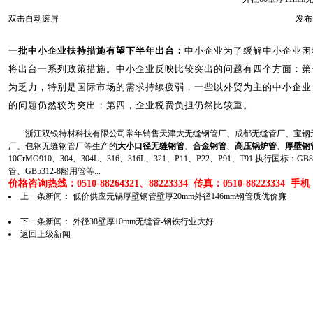
双击自动滚屏
发布者
一批中小企业扶持措施有望下半年出台：
中小企业为了缓解中小企业困
将出台一系列政策措施。中小企业反映比较突出的问题有四个方面：第
为乏力，特别是国际市场的需求持续疲弱，一些以外贸为主的中小企业
的问题仍然较为突出；第四，企业税费负担仍然比较重。
浙江双银特材科技有限公司常年销售天津大无缝钢管厂、成都无缝管厂、宝钢无
厂、包钢无缝钢管厂等生产的
大小口径无缝钢管
、
合金钢管
、
高压锅炉管
、
厚壁钢
10CrMO910、304、304L、316、316L、321、P11、P22、P91、T91.执行国标
管、GB5312-8船用管等...
价格咨询热线：0510-88264321、88223334 传真：0510-88223334 手机：1
上一条新闻：
低价供应无锡厚壁钢管壁厚20mm外径146mm钢管质优价廉
下一条新闻：
外径38壁厚10mm无缝管-钢铁行业大好
返回上级新闻