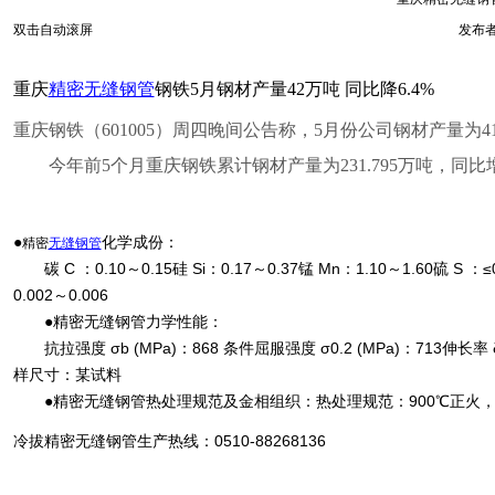
双击自动滚屏
发布者
重庆
精密无缝钢管
钢铁5月钢材产量42万吨 同比降6.4%
重庆钢铁（601005）周四晚间公告称，5月份公司钢材产量为41.
今年前5个月重庆钢铁累计钢材产量为231.795万吨，同比增长
●
化学成份：
精密
无缝钢管
碳 C ：0.10～0.15硅 Si：0.17～0.37锰 Mn：1.10～1.60硫 S ：≤0.
0.002～0.006
●精密无缝钢管力学性能：
抗拉强度 σb (MPa)：868 条件屈服强度 σ0.2 (MPa)：713伸长率 δ5 
样尺寸：某试料
●精密无缝钢管热处理规范及金相组织：热处理规范：900℃正火，6
冷拔精密无缝钢管生产热线：0510-88268136