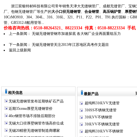
浙江双银特材科技有限公司常年销售天津大无缝钢管厂、成都无缝管厂、宝钢无
厂、包钢无缝钢管厂等生产的
大小口径无缝钢管
、
合金钢管
、
高压锅炉管
、
厚壁钢
10CrMO910、304、304L、316、316L、321、P11、P22、P91、T91.执行国标
管、GB5312-8船用管等...
价格咨询热线：0510-88264321、88223334 传真：0510-88223334 手机：1
上一条新闻：
无锡无缝钢管钢市加速探底 各大钢厂企业再面重组压力
下一条新闻：
无锡无缝钢管关注2013年江苏地区高考作文题目
返回上级新闻
相关信息
最新产品
无锡无缝钢管发布近期铁矿石产品
超纯料316LVV无缝管
近期35crmo厚壁无缝钢管价
316SS不锈钢无缝管
40cr钢管市场不排除后期部分
316LVV不锈钢管
无锡大口径厚壁钢管市场高价位成
316LVV不锈钢无缝管
无锡20精密无缝钢管制造商哪家
超纯料316LVV不锈钢管