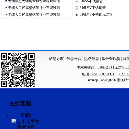
无锡厚壁无缝钢管报价持稳观望运
316SS不锈钢管
无锡大口径厚壁钢管行业产能过剩
316LVV不锈钢管
316LVV不锈钢无缝管
无锡大口径厚壁钢管行业产能过剩
信息导航
|
信息平台
|
热点信息
|
锅炉管现货
|
焊
本站关键词：
316L双V料无缝管
，
电话：0510-88264321、88223
sitemap
Copyright ®
在线客服
客服1