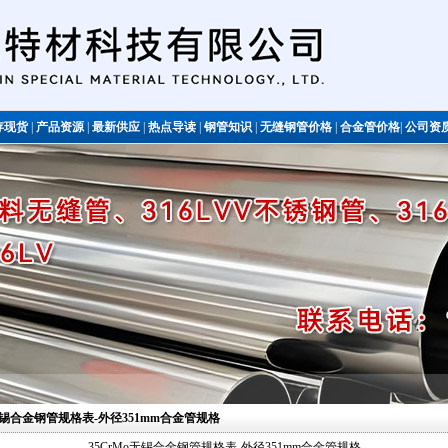
存现货
|
产品资源
|
最新供应
|
热点导读
|
钢管知识
|
无缝钢管价格
|
合金管价格
|
公司资
不锈钢管
Mo无锡合金钢管规格表-外径351mm合金管规格
35CrMo无锡合金钢管规格表-外径351mm合金管规格