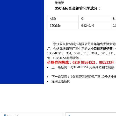
无缝管
35CrMo合金钢管化学成分：
材质
C
Si
35CrMo
0.32~0.40
0.
浙江双银特材科技有限公司常年销售天津大无缝
厂、包钢无缝钢管厂等生产的
大小口径无缝钢管
、
10CrMO910、304、304L、316、316L、321
管、GB5312-8船用管等...
价格咨询热线：0510-88264321、88223334 传
上一条新闻：
Q345B203*40无锡厚壁钢管
下一条新闻：
10#精密无缝钢管厂家 10号钢
返回上级新闻