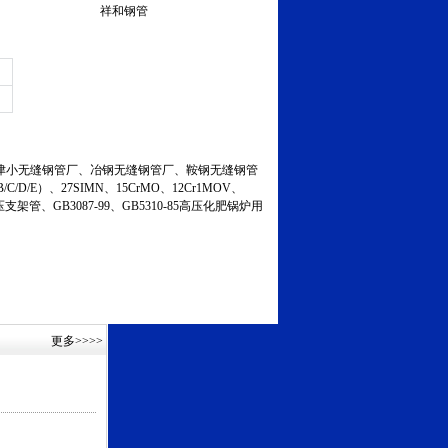
祥和钢管
小无缝钢管厂、冶钢无缝钢管厂、鞍钢无缝钢管
C/D/E）、27SIMN、15CrMO、12Cr1MOV、
液压支架管、GB3087-99、GB5310-85高压化肥锅炉用
更多
>>>>