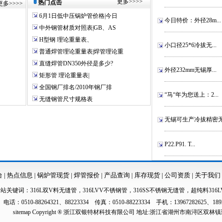
更多
>>>>
热门点击
更多
>>>>
6月1日低中压锅炉管价格|今日
今日特价：外径28m...
中外钢管材质对照表|GB、AS
H型钢 理论重量表、
小口径25*6冷拔无...
普通焊管理论重量表|焊管理论重
直缝焊管DN350外径是多少?
外径232mm无锡厚...
矩形管 理论重量表|
全国钢厂排名/2010年钢厂排
“马“年为您送上：2...
无缝钢管尺寸规格表
无锡可生产冷拔精密无.
P22.P91. T...
台
|
热点信息
|
锅炉管现货
|
焊管报价
|
产品查询
|
库存现货
|
公司资质
|
关于我们
本站关键词：
316L双V料无缝管
，
316LVV不锈钢管
，
316SS不锈钢无缝管
，
超纯料316L
电话：0510-88264321、88223334 传真：0510-88223334 手机：13967282625、189
sitemap
Copyright ® 浙江双银特材科技有限公司 地址:浙江省湖州市南浔区双林