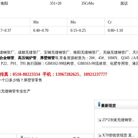
衡阳
351×20
35CrMo
面议
Mn
Mo
Cr
17~0.37
0.40~0.70
0.15~0.25
0.80~1.10
钢管厂、成都无缝管厂、宝钢无缝钢管厂、衡阳无缝钢管厂、无锡无缝钢管厂、天津
合金钢管
、
高压锅炉管
、
厚壁钢管
等,常备资源材质为：20#、45#、16MN、Q345（A/B/
、P11、P22、P91、T91.执行国标：GB8162-99结构管、GB8163-99流体管、化肥专用管、
真：0510-88223334 手机：13967282625、18921237777
切割一个口多少钱？厚壁管零售
冷拔无缝钢管专业生产
最新现货
25*2冷拔无缝钢管...
X70管线管现货 直...