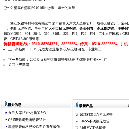
[(外径-壁厚)*壁厚]*0.02466=kg/米（每米的重量）
浙江双银特材科技有限公司常年销售天津大无缝钢管厂、成都无缝管厂、宝钢无
厂、包钢无缝钢管厂等生产的
大小口径无缝钢管
、
合金钢管
、
高压锅炉管
、
厚壁钢
10CrMO910、304、304L、316、316L、321、P11、P22、P91、T91.执行国标
管、GB5312-8船用管等...
价格咨询热线：0510-88264321、88223334 传真：0510-88223334 手机：1
上一条新闻：
16Mn无缝方管规格表-无锡无缝钢管厂专业加工
下一条新闻：
20Cr冷拔精密无缝钢管规格表-无锡钢管厂专业生产
返回上级新闻
相关信息
最新产品
今日入库16Mn材质325*3
超纯料316LVV无缝管
Q345B无锡无缝钢管351*
316SS不锈钢无缝管
厚壁钢管价格已经跌至近五年最低
316LVV不锈钢管