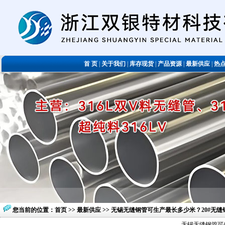
首 页
|
关于我们
|
库存现货
|
产品资源
|
最新供应
|
热
您当前的位置：
首页
>>
最新供应
>> 无锡无缝钢管可生产最长多少米？20#无
无锡无缝钢管可