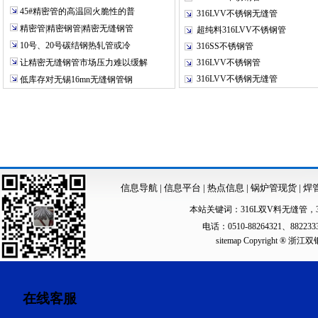
45#精密管的高温回火脆性的普
316LVV不锈钢无缝管
精密管|精密钢管|精密无缝钢管
超纯料316LVV不锈钢管
10号、20号碳结钢热轧管或冷
316SS不锈钢管
让精密无缝钢管市场压力难以缓解
316LVV不锈钢管
316LVV不锈钢无缝管
低库存对无锡16mn无缝钢管钢
信息导航
|
信息平台
|
热点信息
|
锅炉管现货
|
焊
本站关键词：
316L双V料无缝管
，
电话：0510-88264321、88223
sitemap
Copyright ®
在线客服