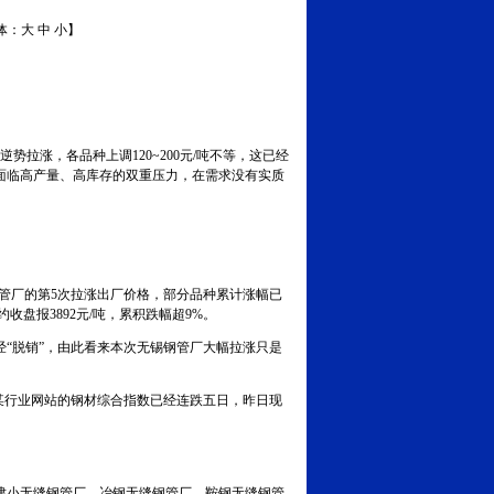
体：
大
中
小
】
涨，各品种上调120~200元/吨不等，这已经
面临高产量、高库存的双重压力，在需求没有实质
钢管厂的第5次拉涨出厂价格，部分品种累计涨幅已
盘报3892元/吨，累积跌幅超9%。
“脱销”，由此看来本次无锡钢管厂大幅拉涨只是
某行业网站的钢材综合指数已经连跌五日，昨日现
小无缝钢管厂、冶钢无缝钢管厂、鞍钢无缝钢管