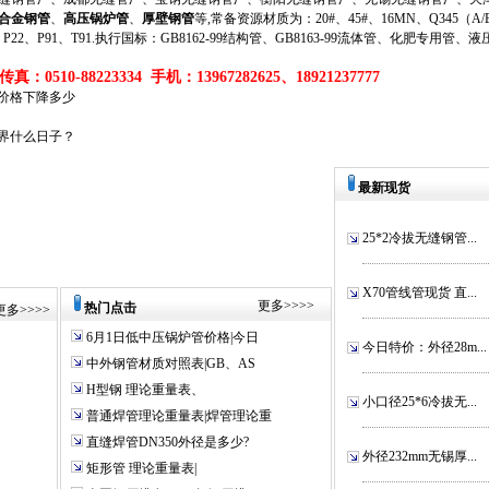
合金钢管
、
高压锅炉管
、
厚壁钢管
等,常备资源材质为：20#、45#、16MN、Q345（A/B/
、P11、P22、P91、T91.执行国标：GB8162-99结构管、GB8163-99流体管、化肥专用管、
真：0510-88223334 手机：13967282625、18921237777
价格下降多少
5世界什么日子？
最新现货
25*2冷拔无缝钢管...
X70管线管现货 直...
更多
>>>>
热门点击
更多
>>>>
6月1日低中压锅炉管价格|今日
今日特价：外径28m...
中外钢管材质对照表|GB、AS
H型钢 理论重量表、
小口径25*6冷拔无...
普通焊管理论重量表|焊管理论重
直缝焊管DN350外径是多少?
外径232mm无锡厚...
矩形管 理论重量表|