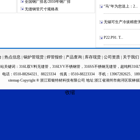
全国钢厂排名/2010年钢厂排
“马“年为您送上：2...
无缝钢管尺寸规格表
无锡可生产冷拔精密无.
P22.P91. T...
台
|
热点信息
|
锅炉管现货
|
焊管报价
|
产品查询
|
库存现货
|
公司资质
|
关于我们
本站关键词：
316L双V料无缝管
，
316LVV不锈钢管
，
316SS不锈钢无缝管
，
超纯料316L
电话：0510-88264321、88223334 传真：0510-88223334 手机：13967282625、189
sitemap
Copyright ® 浙江双银特材科技有限公司 地址:浙江省湖州市南浔区双林
收缩