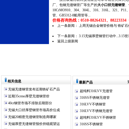
厂、包钢无缝钢管厂等生产的
大小口径无缝钢管
、
10CrMO910、304、304L、316、316L、321
管、GB5312-8船用管等...
价格咨询热线：0510-88264321、88223334 传
上一条新闻：
上周无锡合金钢管价格与 铁矿石
下一条新闻：
3.15无锡厚壁钢管行动中...3.1
返回上级新闻
相关信息
最新产品
无锡无缝钢管发布近期铁矿石产品
超纯料316LVV无缝管
近期35crmo厚壁无缝钢管价
316SS不锈钢无缝管
40cr钢管市场不排除后期部分
316LVV不锈钢管
无锡大口径厚壁钢管市场高价位成
316LVV不锈钢无缝管
无锡20精密无缝钢管制造商哪家
超纯料316LVV不锈钢管
无锡厚壁无缝钢管报价持稳观望运
316SS不锈钢管