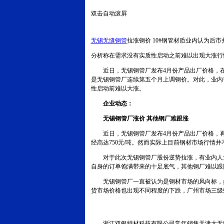
双击自动滚屏
无锡无缝钢管
拉涨钢价 10#钢管材质业内认为后市
分析称在需求没有实质性启动之前难以出现大涨行
近日，无锡钢管厂发布4月份产品出厂价格，在目
是无锡钢管厂连续第五个月上调钢价。对此，业内
性启动前难以大涨。
企业动态：
无锡钢管厂涨价 其他钢厂难跟涨
近日，无锡钢管厂发布4月份产品出厂价格，再度上
经高达750元/吨。然而实际上目前钢材市场行情并
对于此次无锡钢管厂股份逆势拉涨，有业内人士
自身的订单饱满带来的十足底气，其他钢厂难以跟
无锡钢管厂一直被认为是钢材市场的风向标，然
货市场价格也出现不同程度的下跌，广州市场三级螺
浙江双银特材科技有限公司常年销售天津大无缝