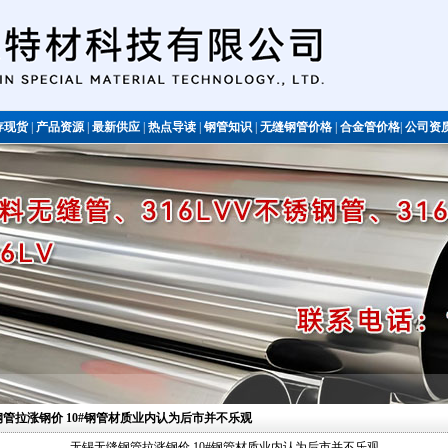
存现货
|
产品资源
|
最新供应
|
热点导读
|
钢管知识
|
无缝钢管价格
|
合金管价格
|
公司资
不锈钢管
钢管拉涨钢价 10#钢管材质业内认为后市并不乐观
无锡无缝钢管拉涨钢价 10#钢管材质业内认为后市并不乐观