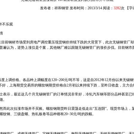
发布者：祥和钢管 发布时间：2013/3/14 阅读：
3282
次 【字
并不乐观
情
前钢材市场受到房地产调控重压现货钢价持续下跌的大背景下，此次无锡钢管厂却逆势拉
普遍认为，逆势上涨仅是个案，其他钢厂难以跟随无锡钢管厂的涨价步伐。目前钢市
调价格。各品种上调幅度在120~200元/吨不等，这是自2012年12月份以来无锡
不好，上海期货交易所的螺纹钢期货价格自2月初以来持续下跌，至昨日收盘，主力合约收
表示，最近这几个月无锡钢管厂的订单情况非常好，冷轧汽车钢等部分品种甚至已经
随。
而此次拉涨市场并不买账。螺纹钢期货昨日震荡走低走出“五连阴”。现货市场上，
纹钢、三级盘螺、热轧板卷等品种都有20~30元/吨的跌幅。
钢管厂、成都无缝管厂、宝钢无缝钢管厂、衡阳无缝钢管厂、无锡无缝钢管厂、天津