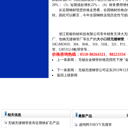
20%；（5）短期借款增长22%；（6）财务费用增
从近期钢材现货价格走势看，全国钢材价格自9月
转。因此可以断言，今年全国钢铁业现历史性亏损
浙江双银特材科技有限公司常年销售天津大无缝
厂、包钢无缝钢管厂等生产的
大小口径无缝钢管
、
10CrMO910、304、304L、316、316L、321
管、GB5312-8船用管等...
价格咨询热线：0510-88264321、88223334 传
上一条新闻：
无锡合金钢管价格恐慌性下挫 “
下一条新闻：
无锡无缝钢管公司证实2012年1
返回上级新闻
相关信息
最新产品
无锡无缝钢管发布近期铁矿石产品
超纯料316LVV无缝管