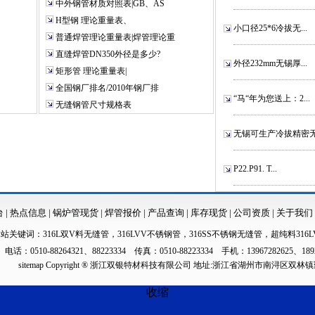
中外钢管材质对照表|GB、AS
H型钢 理论重量表、
小口径25*6冷拔无...
普通焊管理论重量表|焊管理论重
直缝焊管DN350外径是多少?
外径232mm无锡厚...
矩形管 理论重量表|
全国钢厂排名/2010年钢厂排
“马“年为您送上：2...
无缝钢管尺寸规格表
无锡可生产冷拔精密无.
P22.P91. T...
台
|
热点信息
|
锅炉管现货
|
焊管报价
|
产品查询
|
库存现货
|
公司资质
|
关于我们
本站关键词：
316L双V料无缝管
，
316LVV不锈钢管
，
316SS不锈钢无缝管
，
超纯料316L
电话：0510-88264321、88223334 传真：0510-88223334 手机：13967282625、189
sitemap
Copyright ® 浙江双银特材科技有限公司 地址:浙江省湖州市南浔区双林
收缩