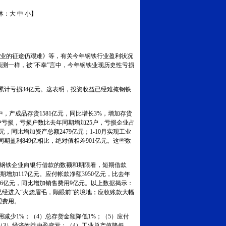
体：
大
中
小
】
铁业的征途仍艰难》等，有关今年钢铁行业盈利状况
预测一样，被“不幸”言中，今年钢铁业现历史性亏损
累计亏损
34
亿元。这表明，投资收益已经难掩钢铁
，产成品存货1581亿元，同比增长3%，增加存货
1户亏损，亏损户数比去年同期增加
25
户，亏损企业占
元，同比增加资产总额
2479
亿元；
1-10
月实现工业
同期盈利
849
亿相比，绝对值相差
901
亿元。这些数
钢铁企业向银行借款的数额和期限看，短期借款
期增加
117
亿元。应付帐款净额
3950
亿元，比去年
6
亿元，同比增加销售费用
9
亿元。以上数据揭示：
经进入“火烧眉毛，顾眼前”的境地；应收账款大幅
理费用。
减少1%；（4）总存货金额降低1%；（5）应付
；（3）经济效益由盈变亏；（4）工业总产值降低