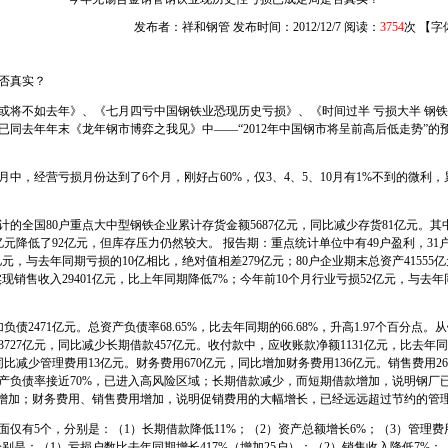
发布者：祥和钢管 发布时间：2012/12/7 阅读：
3754
次 【字
否真实？
或将不如去年》、《七月四亏中国钢铁业恐现历史亏损》、《时间过半 亏损大半 钢
已同去年年末《龙年钢市博弈之我见》中——“
2012
年中国钢市将呈前高后低走势”的
月中，经营亏损月份达到了
6
个月，刚好占
60%
，仅
3
、
4
、
5
、
10
月有
1%
不到的微利，
的全国80户重点大中型钢铁企业累计存货金额5687亿元，同比减少存货81亿元。其中
3亿元降低了92亿元，但库存压力仍然较大。
报告期：重点统计单位中有
49户盈利，
3
亿元，与去年同期亏损的
10
亿相比，绝对值相差
279
亿元；
80
户企业期末总资产
41555
亿
实现销售收入
29401
亿元，比上年同期降低
7%
；今年前
10
个月行业亏损
52
亿元，与去年
加负债
2471
亿元。总资产负债率
68.65%
，比去年同期的
66.68%
，升高
1.97
个百分点。从
3727
亿元，同比减少长期借款
457
亿元。收付款中，应收账款净额
1131
亿元，比去年同
同比减少管理费用
13
亿元。财务费用
670
亿元，同比增加财务费用
136
亿元。销售费用
26
产负债率接近
70%
，已进入高风险区域；长期借款减少，而短期借款增加，说明钢厂已
能增加；财务费用、销售费用增加，说明促销费用的大幅增长，已经远远超过节约的管
有5个，分别是：（1）长期借款降低11%；（2）资产总额增长6%；（3）管理费用
别是：（1）亏损户数比去年同期增长417%（增加25户）；（2）销售收入降低7%