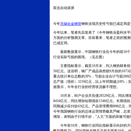
双击自动滚屏
今年
无锡合金钢管
钢铁业现历史性亏损已成定局是
今年以来，笔者先后发表了《今年钢铁业盈利水平
方面的分析预测文章。目前看来，笔者之前的预测
已成定局。
最新数据显示，中国钢铁行业在今年的前
10
个
行业实际亏损的困境。（见左图）
主要指标显示，截至10月末，列入钢协财务统计
50亿元。这说明，钢厂产成品虽然较9月份的167
重点统计单位总数的
39%
，亏损企业合计亏损
289
总产值（现价）
3219
亿元，比上年同期减少
8%
；
据显示，今年全行业的经营状况极不理想。
10
月末，
80户企业共负债
28529亿元，同比增
8434
亿元，同比增加短期借款
1546
亿元。长期借款
同期减少应付款
63
亿元。产品管理费用
898
亿元，
今年我国钢铁行业的总体运营情势极其严峻，总资
增加，表明由于行情不好，“人欠”方面的坏账可
今年前10月，钢铁行业同比指标显示向好的方面仅
帐款降低2%。同比指标反映不足的方面有10个，分