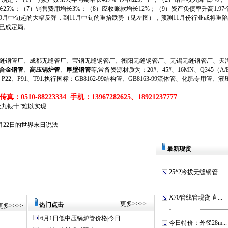
长25%；（7）销售费用增长3%；（8）应收账款增长12%；（9）资产负债率升高1.9
中旬起的大幅反弹，到11月中旬的重拾跌势（见左图），预测11月份行业或将重陷
已成定局。
钢管厂、成都无缝管厂、宝钢无缝钢管厂、衡阳无缝钢管厂、无锡无缝钢管厂、天津
合金钢管
、
高压锅炉管
、
厚壁钢管
等,常备资源材质为：20#、45#、16MN、Q345（A/B/
、P11、P22、P91、T91.执行国标：GB8162-99结构管、GB8163-99流体管、化肥专用管、
真：0510-88223334 手机：13967282625、18921237777
金九银十”难以实现
2月22日的世界末日说法
最新现货
25*2冷拔无缝钢管...
X70管线管现货 直...
更多
>>>>
热门点击
更多
>>>>
6月1日低中压锅炉管价格|今日
今日特价：外径28m...