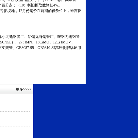
7个百分点；（10）折旧提取数降低4%。
亏损境地，12月份钢价在前期的低价位上，难言反
小无缝钢管厂、冶钢无缝钢管厂、鞍钢无缝钢管
C/D/E）、27SIMN、15CrMO、12Cr1MOV、
液压支架管、GB3087-99、GB5310-85高压化肥锅炉用
更多
>>>>