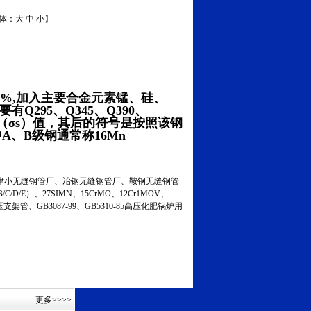
字体：
大
中
小
】
25%,加入主要合金元素锰、硅、
Q295、Q345、Q390、
点（σs）值，其后的符号是按照该钢
其中A、B级钢通常称16Mn
小无缝钢管厂、冶钢无缝钢管厂、鞍钢无缝钢管
C/D/E）、27SIMN、15CrMO、12Cr1MOV、
液压支架管、GB3087-99、GB5310-85高压化肥锅炉用
更多
>>>>