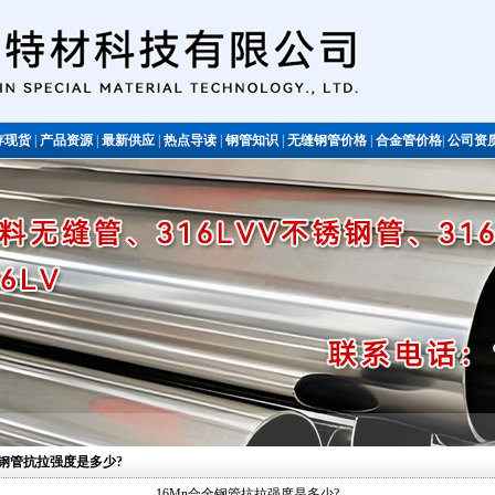
存现货
|
产品资源
|
最新供应
|
热点导读
|
钢管知识
|
无缝钢管价格
|
合金管价格
|
公司资
不锈钢管
合金钢管抗拉强度是多少?
16Mn合金钢管抗拉强度是多少?