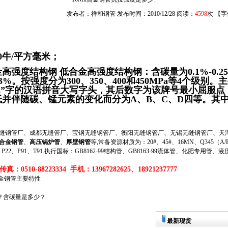
发布者：祥和钢管 发布时间：2010/12/28 阅读：
4598
次 【
60牛/平方毫米；
金高强度结构钢 低合金高强度结构钢：含碳量为0.1%-0.
按强度分为300、350、400和450MPa等4个级别。主要有
服的“屈”字的汉语拼音大写字头，其后数字为该牌号最小屈服
低并伴随碳、锰元素的变化而分为A、B、C、D四等。
钢管厂、成都无缝管厂、宝钢无缝钢管厂、衡阳无缝钢管厂、无锡无缝钢管厂、天津
合金钢管
、
高压锅炉管
、
厚壁钢管
等,常备资源材质为：20#、45#、16MN、Q345（A/B/
、P11、P22、P91、T91.执行国标：GB8162-99结构管、GB8163-99流体管、化肥专用管、
真：0510-88223334 手机：13967282625、18921237777
B合金钢管主要特性
少？含碳量是多少？
最新现货