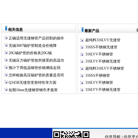
相关信息
最新产品
正确适用无缝钢管产品切割的操作
超纯料316LVV无缝管
无锡3087锅炉管制造业价格降
316SS不锈钢无缝管
20G锅炉管的价格表|20G锅
316LVV不锈钢管
无锡压力锅炉管按所接受的高温功
316LVV不锈钢无缝管
预计下周低温钢管价格继续走弱
超纯料316LVV不锈钢管
怎样检验高压锅炉管的质量是否符
316SS不锈钢管
Q345B无缝管变形特性等方面
316LVV不锈钢管
316LVV不锈钢无缝管
短期16mn无缝钢管钢市矛盾突
信息导航
|
信息平