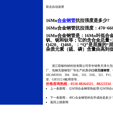
双击自动滚屏
16Mn
合金钢管
抗拉强度是多少?
16Mn合金钢管抗拉强度：470~6
16Mn合金钢管是：16Mn叫低合
钒、铌和钛等；它的含合金总量<3%。
Q420、Q460。：“Q”是屈
杂质元素（硫、磷）含量由高到
浙江双银特材科技有限公司常年销售天津大无缝
厂、包钢无缝钢管厂等生产的
大小口径无缝钢管
、
10CrMO910、304、304L、316、316L、321
管、GB5312-8船用管等...
价格咨询热线：0510-88264321、88223334 传
上一条新闻：
Q345B合金钢管热处理-Q345
下一条新闻：
40Cr合金钢管的化学成份是多
返回上级新闻