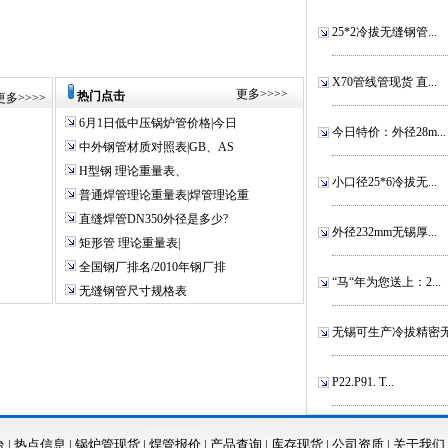
25*2冷拔无缝钢管...
X70管线管现货 直...
更多
>>>>
热门点击
更多
>>>>
6月1日低中压锅炉管价格|今日
今日特价：外径28m...
中外钢管材质对照表|GB、AS
H型钢 理论重量表、
小口径25*6冷拔无...
普通焊管理论重量表|焊管理论重
直缝焊管DN350外径是多少?
外径232mm无锡厚...
矩形管 理论重量表|
全国钢厂排名/2010年钢厂排
“马“年为您送上：2...
无缝钢管尺寸规格表
无锡可生产冷拔精密无.
P22.P91. T...
台
|
热点信息
|
锅炉管现货
|
焊管报价
|
产品查询
|
库存现货
|
公司资质
|
关于我们