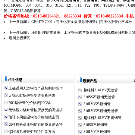
厂、包钢无缝钢管厂等生产的
大小口径无缝钢管
、
合金钢管
、
高压锅炉管
、
厚壁钢
10CrMO910、304、304L、316、316L、321、P11、P22、P91、T91.执行国标
管、GB5312-8船用管等...
价格咨询热线：0510-88264321、88223334 传真：0510-88223334 手机：1
上一条新闻：
GB6479-2000（高压化肥设备用无缝钢管）|高压化肥管化学成分
下一条新闻：
H型钢 理论重量表、工字钢公式与质量表|H型钢规格表|H型钢计
返回上级新闻
相关信息
最新产品
正确适用无缝钢管产品切割的操作
超纯料316LVV无缝管
无锡3087锅炉管制造业价格降
316SS不锈钢无缝管
20G锅炉管的价格表|20G锅
316LVV不锈钢管
无锡压力锅炉管按所接受的高温功
316LVV不锈钢无缝管
预计下周低温钢管价格继续走弱
超纯料316LVV不锈钢管
怎样检验高压锅炉管的质量是否符
316SS不锈钢管
Q345B无缝管变形特性等方面
316LVV不锈钢管