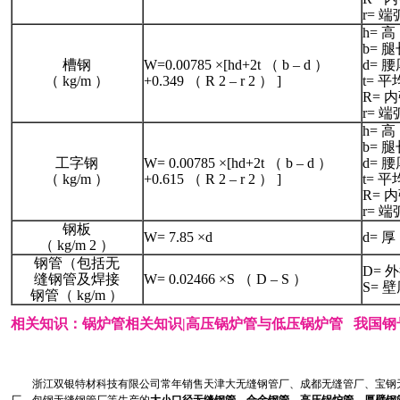
r= 
h= 高
b= 腿
槽钢
W=0.00785 ×[hd+2t （ b – d ）
d= 腰
（ kg/m ）
+0.349 （ R 2 – r 2 ） ]
t= 
R= 
r= 
h= 高
b= 腿
工字钢
W= 0.00785 ×[hd+2t （ b – d ）
d= 腰
（ kg/m ）
+0.615 （ R 2 – r 2 ） ]
t= 
R= 
r= 
钢板
W= 7.85 ×d
d= 厚
（ kg/m 2 ）
钢管（包括无
D= 
缝钢管及焊接
W= 0.02466 ×S （ D – S ）
S= 
钢管（ kg/m ）
相关知识：
锅炉管相关知识|高压锅炉管与低压锅炉管
我国钢
浙江双银特材科技有限公司常年销售天津大无缝钢管厂、成都无缝管厂、宝钢无