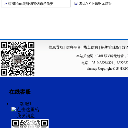
316LVV不锈钢无缝管
短期16mn无缝钢管钢市矛盾突
信息导航
|
信息平台
|
热点信息
|
锅炉管现货
|
焊
本站关键词：
316L双V料无缝管
，
电话：0510-88264321、88223
sitemap
Copyright ®
在线客服
客服1