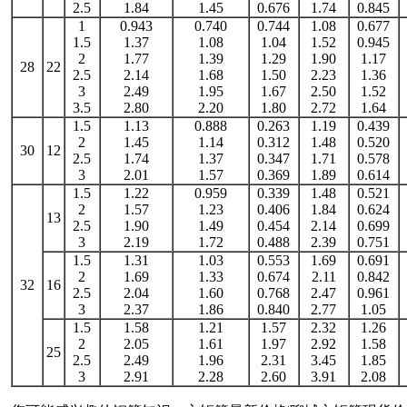
2.5
1.84
1.45
0.676
1.74
0.845
1
0.943
0.740
0.744
1.08
0.677
1.5
1.37
1.08
1.04
1.52
0.945
2
1.77
1.39
1.29
1.90
1.17
28
22
2.5
2.14
1.68
1.50
2.23
1.36
3
2.49
1.95
1.67
2.50
1.52
3.5
2.80
2.20
1.80
2.72
1.64
1.5
1.13
0.888
0.263
1.19
0.439
2
1.45
1.14
0.312
1.48
0.520
30
12
2.5
1.74
1.37
0.347
1.71
0.578
3
2.01
1.57
0.369
1.89
0.614
1.5
1.22
0.959
0.339
1.48
0.521
2
1.57
1.23
0.406
1.84
0.624
13
2.5
1.90
1.49
0.454
2.14
0.699
3
2.19
1.72
0.488
2.39
0.751
1.5
1.31
1.03
0.553
1.69
0.691
2
1.69
1.33
0.674
2.11
0.842
32
16
2.5
2.04
1.60
0.768
2.47
0.961
3
2.37
1.86
0.840
2.77
1.05
1.5
1.58
1.21
1.57
2.32
1.26
2
2.05
1.61
1.97
2.92
1.58
25
2.5
2.49
1.96
2.31
3.45
1.85
3
2.91
2.28
2.60
3.91
2.08