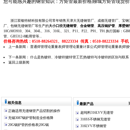
您可能感兴趣的钢管知识：
方矩管最新价格|聊城方矩管现货价
浙江双银特材科技有限公司常年销售天津大无缝钢管厂、成都无缝管厂、宝钢无
厂、包钢无缝钢管厂等生产的
大小口径无缝钢管
、
合金钢管
、
高压锅炉管
、
厚壁钢
10CrMO910、304、304L、316、316L、321、P11、P22、P91、T91.执行国标
管、GB5312-8船用管等...
价格咨询热线：0510-88264321、88223334 传真：0510-88223334 手机：1
上一条新闻：
普通焊管理论重量表|焊管理论重量计算公式|焊管理论重量表|焊
下一条新闻：
什么是热镀锌、冷镀锌|镀锌管工艺|热镀锌与冷镀锌的区别与联系
返回上级新闻
相关信息
最新产品
正确适用无缝钢管产品切割的操作
超纯料316LVV无缝管
无锡3087锅炉管制造业价格降
316SS不锈钢无缝管
20G锅炉管的价格表|20G锅
316LVV不锈钢管