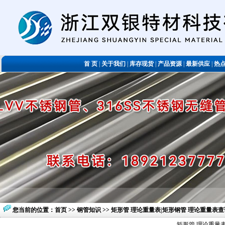
首 页
|
关于我们
|
库存现货
|
产品资源
|
最新供应
|
热
您当前的位置：
首页
>>
钢管知识
>> 矩形管 理论重量表|矩形钢管 理论重量表查
矩形管 理论重量表