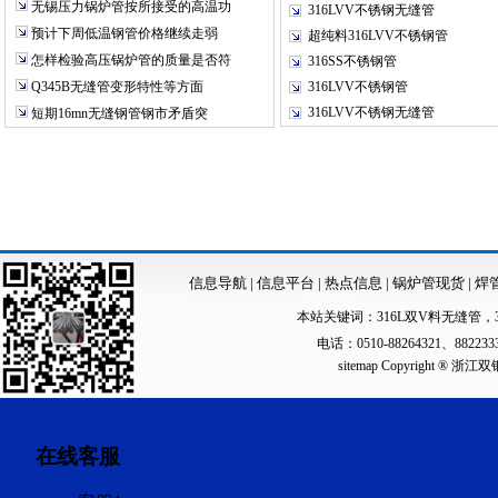
无锡压力锅炉管按所接受的高温功
316LVV不锈钢无缝管
预计下周低温钢管价格继续走弱
超纯料316LVV不锈钢管
怎样检验高压锅炉管的质量是否符
316SS不锈钢管
Q345B无缝管变形特性等方面
316LVV不锈钢管
316LVV不锈钢无缝管
短期16mn无缝钢管钢市矛盾突
信息导航
|
信息平台
|
热点信息
|
锅炉管现货
|
焊
本站关键词：
316L双V料无缝管
，
电话：0510-88264321、88223
sitemap
Copyright ®
在线客服