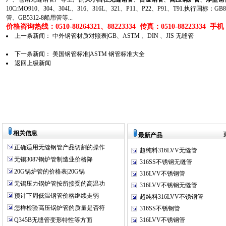
10CrMO910、304、304L、316、316L、321、P11、P22、P91、T91.执行国标
管、GB5312-8船用管等...
价格咨询热线：0510-88264321、88223334 传真：0510-88223334 手机：1
上一条新闻：
中外钢管材质对照表|GB、ASTM 、DIN 、JIS 无缝管
下一条新闻：
美国钢管标准|ASTM 钢管标准大全
返回上级新闻
相关信息
最新产品
正确适用无缝钢管产品切割的操作
超纯料316LVV无缝管
无锡3087锅炉管制造业价格降
316SS不锈钢无缝管
20G锅炉管的价格表|20G锅
316LVV不锈钢管
无锡压力锅炉管按所接受的高温功
316LVV不锈钢无缝管
预计下周低温钢管价格继续走弱
超纯料316LVV不锈钢管
怎样检验高压锅炉管的质量是否符
316SS不锈钢管
Q345B无缝管变形特性等方面
316LVV不锈钢管