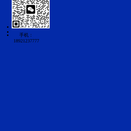
手机：
18921237777