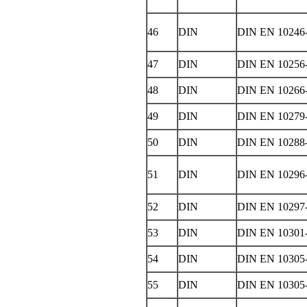
46
DIN
DIN EN 10246
47
DIN
DIN EN 10256
48
DIN
DIN EN 1026
49
DIN
DIN EN 10279
50
DIN
DIN EN 10288
51
DIN
DIN EN 10296-
52
DIN
DIN EN 10297-
53
DIN
DIN EN 10301
54
DIN
DIN EN 10305-
55
DIN
DIN EN 10305-