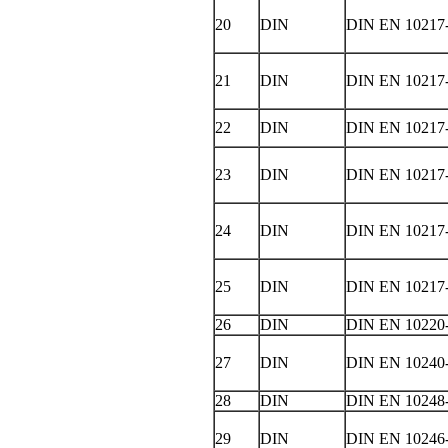
20
DIN
DIN EN 10217-
21
DIN
DIN EN 10217-
22
DIN
DIN EN 10217-
23
DIN
DIN EN 10217-
24
DIN
DIN EN 10217-
25
DIN
DIN EN 10217-
26
DIN
DIN EN 10220
27
DIN
DIN EN 10240
28
DIN
DIN EN 10248
29
DIN
DIN EN 10246-