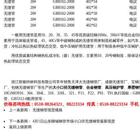
无缝管
20#
GB8162-2008
402*54
电议
无缝管
20#
GB8162-2008
402*56
电议
无缝管
20#
GB8162-2008
402*58
电议
无缝管
20#
GB8162-2008
402*60
电议
无缝管
20#
GB8162-2008
402*62
电议
一般用无缝管是用10、20、30、35、45等优质碳结钢16Mn、5MnV等低合金结构钢
要用于流体输送管道。45、40Cr等中碳钢制成的无缝管用来制造机械零件，如
货；冷轧以热以热处理状态交货。低中压锅炉用无缝管：用于制造各种低中压锅炉
用优质碳素结构钢热轧或冷轧（拨）无缝管。主要用10、20号钢制造，除保证
热处理状态交货
浙江双银特材科技有限公司常年销售天津大无缝钢管厂、成都无缝管厂、宝钢无
厂、包钢无缝钢管厂等生产的
大小口径无缝钢管
、
合金钢管
、
高压锅炉管
、
厚壁钢
10CrMO910、304、304L、316、316L、321、P11、P22、P91、T91.执行国标
管、GB5312-8船用管等...
价格咨询热线：0510-88264321、88223334 传真：0510-88223334 手机：1
上一条新闻：
无缝钢管现货规格
下一条新闻：
4月1日山东聊城钢管市场小口径无缝钢管最新现货
返回上级新闻