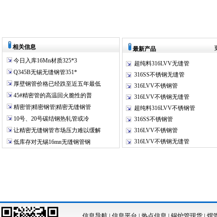
相关信息
最新产品
今日入库16Mn材质325*3
超纯料316LVV无缝管
Q345B无锡无缝钢管351*
316SS不锈钢无缝管
厚壁钢管价格已经跌至近五年最低
316LVV不锈钢管
45#精密管的高温回火脆性的普
316LVV不锈钢无缝管
精密管|精密钢管|精密无缝钢管
超纯料316LVV不锈钢管
10号、20号碳结钢热轧管或冷
316SS不锈钢管
让精密无缝钢管市场压力难以缓解
316LVV不锈钢管
316LVV不锈钢无缝管
低库存对无锡16mn无缝钢管钢
信息导航
|
信息平台
|
热点信息
|
锅炉管现货
|
焊