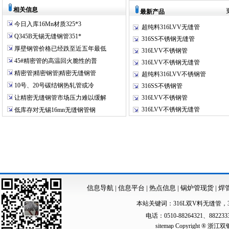
相关信息
最新产品
今日入库16Mn材质325*3
超纯料316LVV无缝管
Q345B无锡无缝钢管351*
316SS不锈钢无缝管
厚壁钢管价格已经跌至近五年最低
316LVV不锈钢管
45#精密管的高温回火脆性的普
316LVV不锈钢无缝管
精密管|精密钢管|精密无缝钢管
超纯料316LVV不锈钢管
10号、20号碳结钢热轧管或冷
316SS不锈钢管
让精密无缝钢管市场压力难以缓解
316LVV不锈钢管
316LVV不锈钢无缝管
低库存对无锡16mn无缝钢管钢
信息导航
|
信息平台
|
热点信息
|
锅炉管现货
|
焊
本站关键词：
316L双V料无缝管
，
电话：0510-88264321、88223
sitemap
Copyright ®