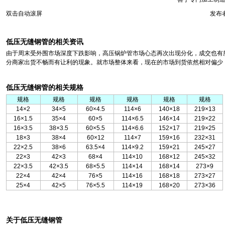
双击自动滚屏
发布者
低压无缝钢管的相关资讯
由于周末受外围市场深度下跌影响，高压锅炉管市场心态再次出现分化，成交也有
分商家出货不畅而有让利的现象。就市场整体来看，现在的市场到货依然相对偏少
低压无缝钢管的相关规格
规格
规格
规格
规格
规格
规格
14×2
34×5
60×4.5
114×6
140×18
219×13
16×1.5
35×4
60×5
114×6.5
146×14
219×22
16×3.5
38×3.5
60×5.5
114×6.6
152×17
219×25
18×3
38×4
60×12
114×7
159×16
232×31
22×2.5
38×6
63.5×4
114×9.2
159×21
245×27
22×3
42×3
68×4
114×10
168×12
245×32
22×3.5
42×3.5
68×5.5
114×14
168×14
273×9
22×4
42×4
76×5
114×16
168×18
273×27
25×4
42×5
76×5.5
114×19
168×20
273×36
关于低压无缝钢管