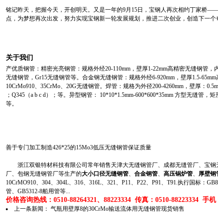
铭记昨天，把握今天，开创明天。又是一年的9月15日，宝钢人再次相约丁家桥——宝
点，为梦想再次出发，努力实现宝钢新一轮发展规划，推进二次创业，创造下一个
关于我们
产优质钢管：精密光亮钢管：规格外经20-110mm，壁厚1-22mm高精密无缝钢管，内
无缝钢管，Gr15无缝钢管等。合金钢无缝钢管：规格外经6-920mm，壁厚1.5-65mm
10CrMo910、35CrMo、20G无缝钢管。焊管：规格为外径200-4260mm，壁厚：0
；Q345（a b c d）；等。异型钢管： 10*10*1.5mm-600*600*35mm 方型无缝
等。
善于专门加工制造426*25的15Mo3低压无缝钢管保证质量
浙江双银特材科技有限公司常年销售天津大无缝钢管厂、成都无缝管厂、宝钢无
厂、包钢无缝钢管厂等生产的
大小口径无缝钢管
、
合金钢管
、
高压锅炉管
、
厚壁钢
10CrMO910、304、304L、316、316L、321、P11、P22、P91、T91.执行国标
管、GB5312-8船用管等...
价格咨询热线：0510-88264321、88223334 传真：0510-88223334 手机：1
上一条新闻：
气瓶用壁厚8的30CrMo输送流体用无缝钢管现货销售