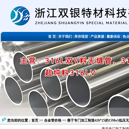
首 页
|
关于我们
|
库存现货
|
产品资源
|
最新供应
|
热
您当前的位置：
首页
>>
合金管价格
>> 善于专门加工制造426*25的15Mo3低
善于专门加工制造4