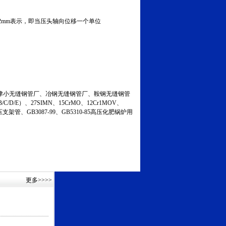
.002mm表示，即当压头轴向位移一个单位
小无缝钢管厂、冶钢无缝钢管厂、鞍钢无缝钢管
C/D/E）、27SIMN、15CrMO、12Cr1MOV、
液压支架管、GB3087-99、GB5310-85高压化肥锅炉用
更多
>>>>