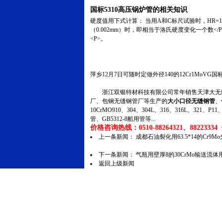
国标5310高压锅炉管的相关知识
硬度值用下式计算： 当用A和C标尺试验时，HR=10
（0.002mm）时，即相当于洛氏硬度变化一个数</P
<P>。
萍乡12月7日可随时定做外径140的12Cr1MoVG
浙江双银特材科技有限公司常年销售天津大无缝
厂、包钢无缝钢管厂等生产的
大小口径无缝钢管
、
10CrMO910、304、304L、316、316L、321
管、GB5312-8船用管等...
价格咨询热线：0510-88264321、88223334 传
上一条新闻：
成都石油裂化用63.5*14的Cr
下一条新闻：
气瓶用壁厚8的30CrMo输送流
返回上级新闻