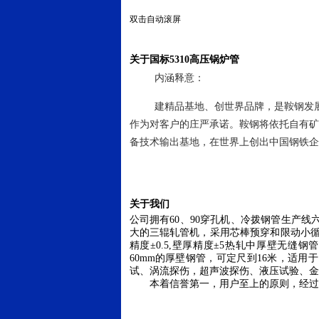
双击自动滚屏
关于国标5310高压锅炉管
内涵释意：
建精品基地、创世界品牌，是鞍钢发
作为对客户的庄严承诺。鞍钢将依托自有矿
备技术输出基地，在世界上创出中国钢铁企
关于我们
公司拥有
60
、
90
穿孔机、冷拨钢管生产线
大的三辊轧管机，采用芯棒预穿和限动小
精度±
0.5,
壁厚精度±
5
热轧中厚壁无缝钢管
60mm
的厚壁钢管，可定尺到
16
米
，适用于
试、涡流探伤，超声波探伤、液压试验、金
本着信誉第一，用户至上的原则，经过多