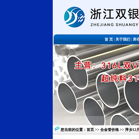
首 页
|
关于我们
|
库
您当前的位置：
首页
>>
合金管价格
>> 萍乡1