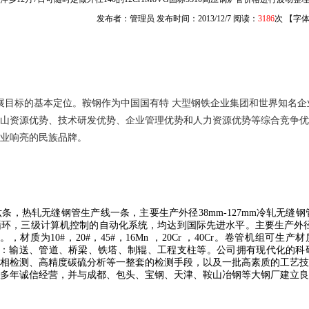
发布者：管理员 发布时间：2013/12/7 阅读：
3186
次 【字
展目标的基本定位。鞍钢作为中国国有特 大型钢铁企业集团和世界知名企
山资源优势、技术研发优势、企业管理优势和人力资源优势等综合竞争优
业响亮的民族品牌。
六条，热轧无缝钢管生产线一条，主要生产外径
38mm
-127mm
冷轧无缝钢
循环，三级计算机控制的自动化系统，均达到国际先进水平。主要生产外
。，材质为
10#
，
20#
，
45#
，
16Mn
，
20Cr
，
40Cr
。卷管机组可生产材
：输送、管道、桥梁、铁塔、制辊、工程支柱等。公司拥有现代化的科
相检测、高精度碳硫分析等一整套的检测手段，以及一批高素质的工艺技
年诚信经营，并与成都、包头、宝钢、天津、鞍山冶钢等大钢厂建立良