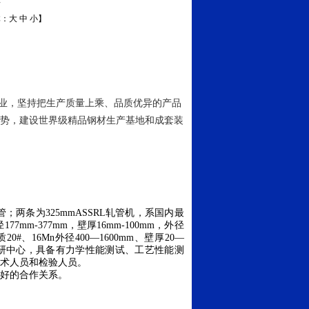
体：
大
中
小
】
业，坚持把生产质量上乘、品质优异的产品
势，建设世界级精品钢材生产基地和成套装
管；两条为
325mmASSRL
轧管机，系国内最
径
177mm
-377mm
，壁厚
16mm
-100mm
，外径
质
20#
、
16Mn
外径
400
—
1600mm
、壁厚
20
—
研中心，具备有力学性能测试、工艺性能测
术人员和检验人员。
好的合作关系。