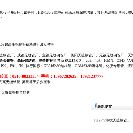
0-e 当用B标尺试验时，HR=130-e 式中e--残余压痕深度增量，其什系以规定单位0
>
国标5310高压锅炉管价格进行波动整理
钢管厂、成都无缝管厂、宝钢无缝钢管厂、衡阳无缝钢管厂、无锡无缝钢管厂、天津
合金钢管
、
高压锅炉管
、
厚壁钢管
等,常备资源材质为：20#、45#、16MN、Q345（A/B/
、P11、P22、P91、T91.执行国标：GB8162-99结构管、GB8163-99流体管、化肥专用管、
真：0510-88223334 手机：13967282625、18921237777
9Mo光亮无缝钢管1英尺等于多少厘米
体用无缝钢管现货销售
最新现货
25*2冷拔无缝钢管...