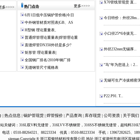
X70管线管现货 直...
更多
>>>>
热门点击
更多
>>>>
6月1日低中压锅炉管价格|今日
今日特价：外径28m...
中外钢管材质对照表|GB、AS
H型钢 理论重量表、
小口径25*6冷拔无...
普通焊管理论重量表|焊管理论重
直缝焊管DN350外径是多少?
外径232mm无锡厚...
矩形管 理论重量表|
全国钢厂排名/2010年钢厂排
“马“年为您送上：2...
无缝钢管尺寸规格表
无锡可生产冷拔精密无.
P22.P91. T...
台
|
热点信息
|
锅炉管现货
|
焊管报价
|
产品查询
|
库存现货
|
公司资质
|
关于我们
本站关键词：
316L双V料无缝管
，
316LVV不锈钢管
，
316SS不锈钢无缝管
，
超纯料316L
电话：0510-88264321、88223334 传真：0510-88223334 手机：13967282625、189
sitemap
Copyright ® 浙江双银特材科技有限公司 地址:浙江省湖州市南浔区双林