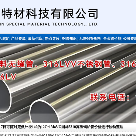
存现货
|
产品资源
|
最新供应
|
热点导读
|
钢管知识
|
无缝钢管价格
|
合金管价格
|
公司资
不锈钢管
2月7日可随时定做外径140的12Cr1MoVG国标5310高压锅炉管价格进行波动整理
萍乡12月7日可随时定做外径140的12Cr1MoVG国标5310高压锅炉管价格进行波动整