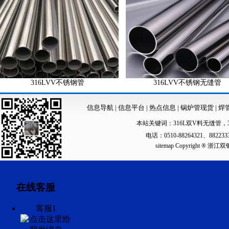
316LVV不锈钢管
316LVV不锈钢无缝管
信息导航
|
信息平台
|
热点信息
|
锅炉管现货
|
焊
本站关键词：
316L双V料无缝管
，
电话：0510-88264321、88223
sitemap
Copyright ®
在线客服
客服1