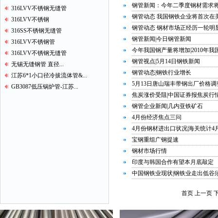
钢管新闻：今年二季度钢材需求
316LVV不锈钢无缝管
钢管动态 我国钢铁企业将首次在
316LVV不锈钢
钢管动态 钢材市场正经历一轮明显
316SS不锈钢无缝管
钢管新闻|今日钢管新闻
316LVV不锈钢管
今年我国钢产量将增加|2010年
316LVV不锈钢无缝管
钢管视点|5月14日钢铁新闻
无锡无缝钢管 直径...
钢管动态|钢铁行业增长
江苏6*1小口径冷拔流体管&...
5月13日唐山瑞丰带钢出厂价格调
GB3087低压锅炉管-江苏...
焦炭涨价受阻|中国证券报焦炭行
钢管企业新闻|几内亚铁矿石
4月份经济焦点三问
4月份钢材进出口状况|海关统计
宝钢重组广钢提速
钢材市场行情
印度与韩国合作有望本月底敲定
中国钢铁业现状|钢铁业走出低谷
首页
上一页