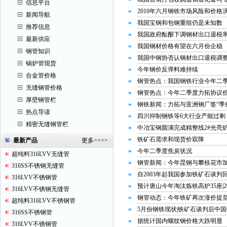
信息平台
2010年六月钢铁市场风险和价格
新闻导航
我国宝钢和包钢重组仍是未知数
推荐信息
我国政府酝酿下调钢材出口退税
最新供应
我国钢材价格有望在六月份企稳
钢管知识
我国中钢协否认钢材出口退税调整
锅炉管现货
今年钢价反弹料难持续
合金管价格
钢管热点：我国钢铁行业今年二
无缝钢管价格
钢管热点：今年二季度力拓协议价
厚壁钢管栏
钢铁新闻：力拓与亚洲钢厂签“季价
热点导读
四川抑制钢铁等6大行业产能过剩
精密无缝钢管栏
中冶宝钢圆满完成精整线2#光亮
铁矿石需求和现货价双降
最新产品
更多
>>>>
今年二季度焦炭状况
超纯料316LVV无缝管
钢管新闻：今年昆钢与攀枝花市加
316SS不锈钢无缝管
自2003年起我国参加铁矿石谈判
316LVV不锈钢管
预计唐山今年淘汰炼铁高炉35座|2
316LVV不锈钢无缝管
钢管动态：今年铁矿再次涨价提至
超纯料316LVV不锈钢管
5月份钢铁现状|铁矿石谈判后中
316SS不锈钢管
据统计国内螺纹钢价格大跌明显
316LVV不锈钢管