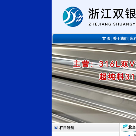
首 页
|
关于我们
|
库
您当
栏目导航