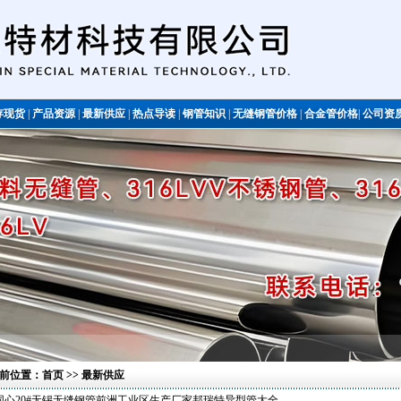
存现货
|
产品资源
|
最新供应
|
热点导读
|
钢管知识
|
无缝钢管价格
|
合金管价格
|
公司资
不锈钢管
前位置：
首页
>> 最新供应
同心20#无锡无缝钢管前洲工业区生产厂家邦瑞特异型管大全