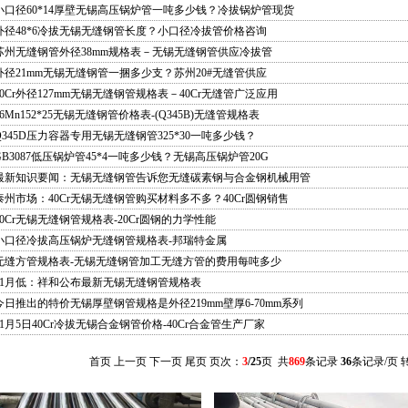
小口径60*14厚壁无锡高压锅炉管一吨多少钱？冷拔锅炉管现货
外径48*6冷拔无锡无缝钢管长度？小口径冷拔管价格咨询
苏州无缝钢管外径38mm规格表－无锡无缝钢管供应冷拔管
外径21mm无锡无缝钢管一捆多少支？苏州20#无缝管供应
40Cr外径127mm无锡无缝钢管规格表－40Cr无缝管广泛应用
16Mn152*25无锡无缝钢管价格表-(Q345B)无缝管规格表
Q345D压力容器专用无锡无缝钢管325*30一吨多少钱？
GB3087低压锅炉管45*4一吨多少钱？无锡高压锅炉管20G
最新知识要闻：无锡无缝钢管告诉您无缝碳素钢与合金钢机械用管
泰州市场：40Cr无锡无缝钢管购买材料多不多？40Cr圆钢销售
20Cr无锡无缝钢管规格表-20Cr圆钢的力学性能
小口径冷拔高压锅炉无缝钢管规格表-邦瑞特金属
无缝方管规格表-无锡无缝钢管加工无缝方管的费用每吨多少
11月低：祥和公布最新无锡无缝钢管规格表
今日推出的特价无锡厚壁钢管规格是外径219mm壁厚6-70mm系列
11月5日40Cr冷拔无锡合金钢管价格-40Cr合金管生产厂家
首页
上一页
下一页
尾页
页次：
3
/25
页 共
869
条记录
36
条记录/页 