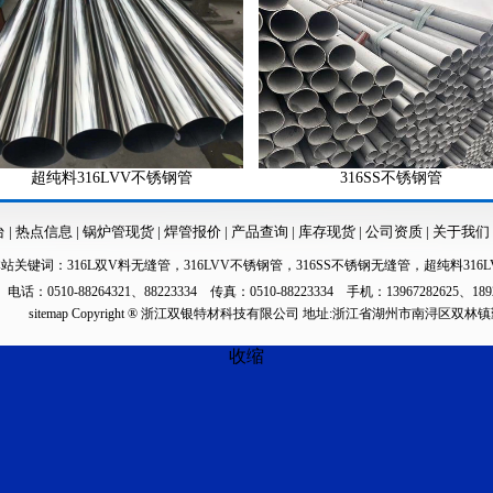
纯料316LVV不锈钢管
316SS不锈钢管
台
|
热点信息
|
锅炉管现货
|
焊管报价
|
产品查询
|
库存现货
|
公司资质
|
关于我们
本站关键词：
316L双V料无缝管
，
316LVV不锈钢管
，
316SS不锈钢无缝管
，
超纯料316L
电话：0510-88264321、88223334 传真：0510-88223334 手机：13967282625、189
sitemap
Copyright ® 浙江双银特材科技有限公司 地址:浙江省湖州市南浔区双林
收缩