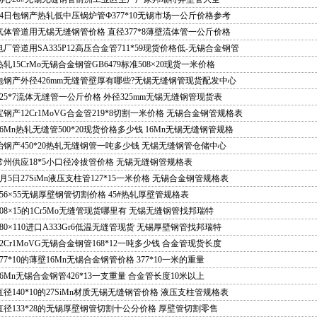
24日包钢产热轧低中压锅炉管Ф377*10无锡市场一公斤价格参考
气体管道用无锡无缝钢管价格 直径377*8薄壁流体管一公斤价格
电厂管道用SA335P12高压合金管711*59现货价格低-无锡合金钢管
热轧15CrMo无锡合金钢管GB6479标准508×20现货一米价格
包钢产外径426mm无缝管壁厚有哪些?无锡无缝钢管现货配发中心
325*7流体无缝管一公斤价格 外径325mm无锡无缝钢管现货表
宝钢产12Cr1MoVG合金管219*8切割一米价格 无锡合金钢管规格表
16Mn热轧无缝管500*20现货价格多少钱 16Mn无锡无缝钢管规格
冶钢产450*20热轧无缝钢管一吨多少钱 无锡无缝钢管仓储中心
常州供应18*5小口径冷拔管价格 无锡无缝钢管规格表
1月5日27SiMn液压支柱管127*15一米价格 无锡合金钢管规格表
356×55无锡厚壁钢管切割价格 45#热轧厚壁管规格表
508×15的1Cr5Mo无缝管现货哪里有 无锡无缝钢管找邦瑞特
580×110进口A333Gr6低温无缝管现货 无锡厚壁钢管找邦瑞特
12Cr1MoVG无锡合金钢管168*12一吨多少钱 合金管现货长度
377*10的薄壁16Mn无锡合金钢管价格 377*10一米的重量
16Mn无锡合金钢管426*13一支重量 合金管长度10米以上
直径140*10的27SiMn材质无锡无缝钢管价格 液压支柱管规格表
直径133*28的无锡厚壁钢管切割十公分价格 厚壁管切割零售