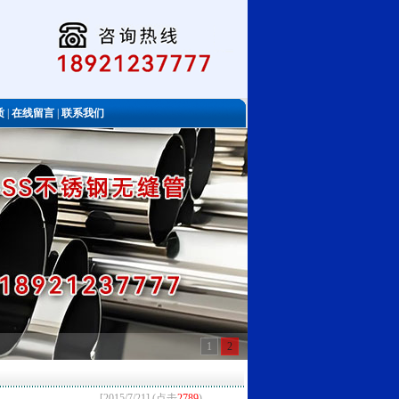
质
|
在线留言
|
联系我们
1
2
[2015/7/21] (点击
2789
)