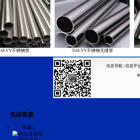
VV不锈钢管
316LVV不锈钢无缝管
超
信息导航
|
信息平
在线客服
客服1