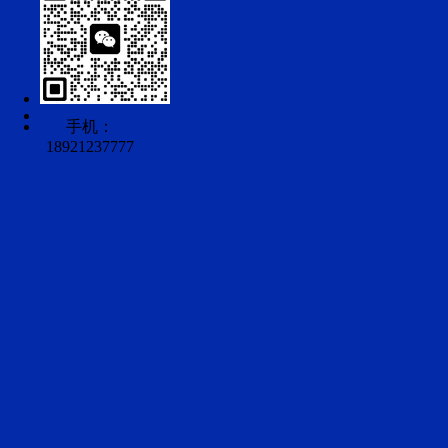
手机：
18921237777