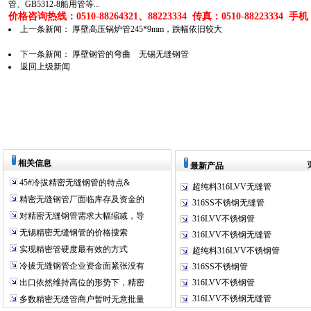
管、GB5312-8船用管等...
价格咨询热线：0510-88264321、88223334 传真：0510-88223334 手机：1
上一条新闻：
厚壁高压锅炉管245*9mm，跌幅依旧较大
下一条新闻：
厚壁钢管的弯曲 无锡无缝钢管
返回上级新闻
相关信息
最新产品
45#冷拔精密无缝钢管的特点&
超纯料316LVV无缝管
精密无缝钢管厂面临库存及资金的
316SS不锈钢无缝管
对精密无缝钢管需求大幅缩减，导
316LVV不锈钢管
无锡精密无缝钢管的价格搜索
316LVV不锈钢无缝管
实现精密管硬度最有效的方式
超纯料316LVV不锈钢管
冷拔无缝钢管企业资金面紧张没有
316SS不锈钢管
出口依然维持高位的形势下，精密
316LVV不锈钢管
316LVV不锈钢无缝管
多数精密无缝管商户暂时无意批量