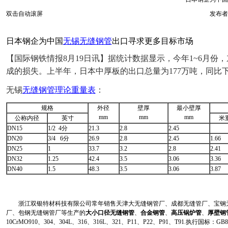
双击自动滚屏
发布者
日本钢企为中国
无锡无缝钢管
出口寻求更多目标市场
【国际钢铁情报8月19日讯】据统计数据显示，今年1~6月
成的损失。上半年，日本中厚板的出口总量为177万吨，同比下降了
无锡
无缝钢管理论重量表
：
规格
外径
壁厚
最小壁厚
mm
mm
mm
公称内径
英寸
米重
DN15
1/2 4分
21.3
2.8
2.45
DN20
3/4 6分
26.9
2.8
2.45
1.66
DN25
1
33.7
3.2
2.8
2.41
DN32
1.25
42.4
3.5
3.06
3.36
DN40
1.5
48.3
3.5
3.06
3.87
浙江双银特材科技有限公司常年销售天津大无缝钢管厂、成都无缝管厂、宝钢无
厂、包钢无缝钢管厂等生产的
大小口径无缝钢管
、
合金钢管
、
高压锅炉管
、
厚壁钢
10CrMO910、304、304L、316、316L、321、P11、P22、P91、T91.执行国标