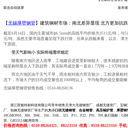
双击自动滚屏
发布者
【
无锡厚壁钢管
】建筑钢材市场：南北差异显现 北方更加抗跌
截至6月14日，国内主要城市ф6.5mm的高线平均价格为3515元/吨，与
元/吨。虽然主要市场普遍呈现下跌行情，但单从跌幅来看，以京、津
下原因。
受天气影响小 实际终端需求稳定
随着南方地区进入雨季，工地建设进度受影响较大，使本就疲软的建筑
端采购明显步入下跌趋势，其实际周成交量一直在1.7万吨～2.9万吨徘
而北方地区由于天气干旱，雨水相对南方而言较少，工程进展相对顺
况下，市场大户的日均成交量也在1000吨以上，平均每周的成交量能够
无锡厚壁钢管销售热线：0510-88268136
浙江双银特材科技有限公司常年销售天津大无缝钢管厂、成都无缝管厂、宝钢无
厂、包钢无缝钢管厂等生产的
大小口径无缝钢管
、
合金钢管
、
高压锅炉管
、
厚壁钢
10CrMO910、304、304L、316、316L、321、P11、P22、P91、T91.执行国标
管、GB5312-8船用管等...
价格咨询热线：0510-88264321、88223334 传真：0510-88223334 手机：1