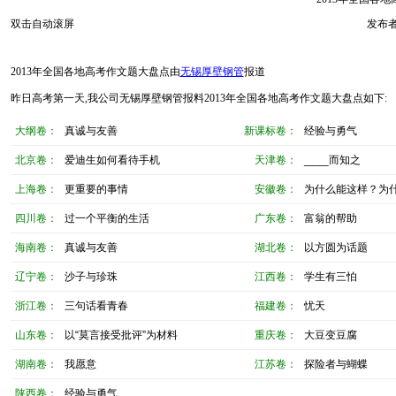
双击自动滚屏
发布者
2013年全国各地高考作文题大盘点由
无锡厚壁钢管
报道
昨日高考第一天,我公司无锡厚壁钢管报料2013年全国各地高考作文题大盘点如下:
大纲卷：
真诚与友善
新课标卷：
经验与勇气
北京卷：
爱迪生如何看待手机
天津卷：
____而知之
上海卷：
更重要的事情
安徽卷：
为什么能这样？为
四川卷：
过一个平衡的生活
广东卷：
富翁的帮助
海南卷：
真诚与友善
湖北卷：
以方圆为话题
辽宁卷：
沙子与珍珠
江西卷：
学生有三怕
浙江卷：
三句话看青春
福建卷：
忧天
山东卷：
以“莫言接受批评”为材料
重庆卷：
大豆变豆腐
湖南卷：
我愿意
江苏卷：
探险者与蝴蝶
陕西卷：
经验与勇气