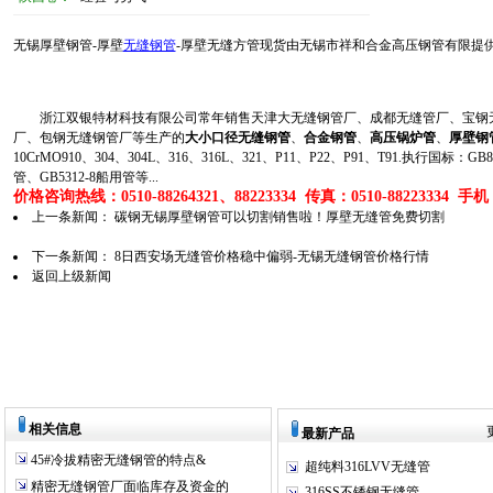
无锡厚壁钢管-厚壁
无缝钢管
-厚壁无缝方管现货由无锡市祥和合金高压钢管有限提供,现货咨
浙江双银特材科技有限公司常年销售天津大无缝钢管厂、成都无缝管厂、宝钢无
厂、包钢无缝钢管厂等生产的
大小口径无缝钢管
、
合金钢管
、
高压锅炉管
、
厚壁钢
10CrMO910、304、304L、316、316L、321、P11、P22、P91、T91.执行国标
管、GB5312-8船用管等...
价格咨询热线：0510-88264321、88223334 传真：0510-88223334 手机：1
上一条新闻：
碳钢无锡厚壁钢管可以切割销售啦！厚壁无缝管免费切割
下一条新闻：
8日西安场无缝管价格稳中偏弱-无锡无缝钢管价格行情
返回上级新闻
相关信息
最新产品
45#冷拔精密无缝钢管的特点&
超纯料316LVV无缝管
精密无缝钢管厂面临库存及资金的
316SS不锈钢无缝管