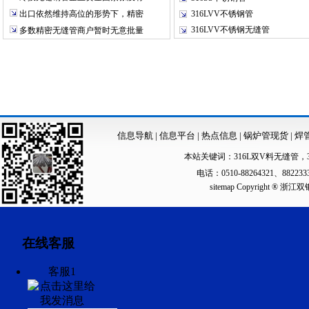
出口依然维持高位的形势下，精密
316LVV不锈钢管
316LVV不锈钢无缝管
多数精密无缝管商户暂时无意批量
信息导航
|
信息平台
|
热点信息
|
锅炉管现货
|
焊
本站关键词：
316L双V料无缝管
，
电话：0510-88264321、88223
sitemap
Copyright ®
在线客服
客服1