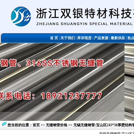
首 页
|
关于我们
|
库存现货
|
产品资源
|
最新供应
|
热
您当前的位置：
首页
>>
无缝钢管价格
>> 无锡无缝钢管:宝山区245*50厚壁
无锡无缝钢管:宝山区2