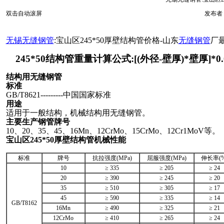
双击自动滚屏
发布者：
无锡无缝钢管
:宝山区245*50厚壁结构管价格-山东
无缝钢管
厂
245*50结构管重量计算公式:[(外径-壁厚)*壁厚]*0.0
结构用无缝钢管
标准
GB/T8621---------中国国家标准
用途
适用于一般结构，机械结构用无缝钢管。
主要生产钢管牌号
10、20、35、45、16Mn、12CrMo、15CrMo、12Cr1MoV等。
宝山区245*50厚壁结构管机械性能
标准
牌号
抗拉强度(MPa)
屈服强度(MPa)
伸长率(%
10
≥ 335
≥ 205
≥ 24
20
≥ 390
≥ 245
≥ 20
35
≥ 510
≥ 305
≥ 17
45
≥ 590
≥ 335
≥ 14
GB/T8162
16Mn
≥ 490
≥ 325
≥ 21
12CrMo
≥ 410
≥ 265
≥ 24