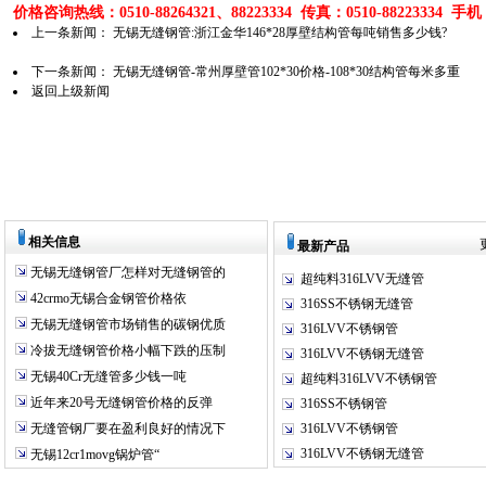
价格咨询热线：0510-88264321、88223334 传真：0510-88223334 手机：1
上一条新闻：
无锡无缝钢管:浙江金华146*28厚壁结构管每吨销售多少钱?
下一条新闻：
无锡无缝钢管-常州厚壁管102*30价格-108*30结构管每米多重
返回上级新闻
相关信息
最新产品
无锡无缝钢管厂怎样对无缝钢管的
超纯料316LVV无缝管
42crmo无锡合金钢管价格依
316SS不锈钢无缝管
无锡无缝钢管市场销售的碳钢优质
316LVV不锈钢管
冷拔无缝钢管价格小幅下跌的压制
316LVV不锈钢无缝管
无锡40Cr无缝管多少钱一吨
超纯料316LVV不锈钢管
近年来20号无缝钢管价格的反弹
316SS不锈钢管
无缝管钢厂要在盈利良好的情况下
316LVV不锈钢管
316LVV不锈钢无缝管
无锡12cr1movg锅炉管“