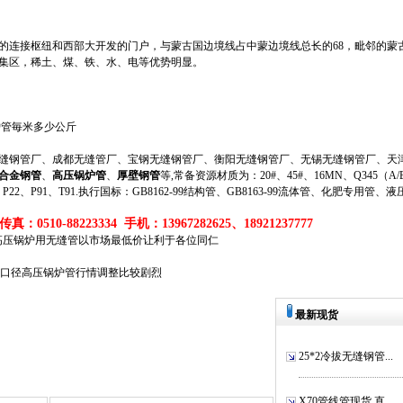
连接枢纽和西部大开发的门户，与蒙古国边境线占中蒙边境线总长的68，毗邻的蒙
集区，稀土、煤、铁、水、电等优势明显。
锅炉管毎米多少公斤
钢管厂、成都无缝管厂、宝钢无缝钢管厂、衡阳无缝钢管厂、无锡无缝钢管厂、天津
合金钢管
、
高压锅炉管
、
厚壁钢管
等,常备资源材质为：20#、45#、16MN、Q345（A/B/
、P11、P22、P91、T91.执行国标：GB8162-99结构管、GB8163-99流体管、化肥专用管、
真：0510-88223334 手机：13967282625、18921237777
52的高压锅炉用无缝管以市场最低价让利于各位同仁
小口径高压锅炉管行情调整比较剧烈
最新现货
25*2冷拔无缝钢管...
X70管线管现货 直...