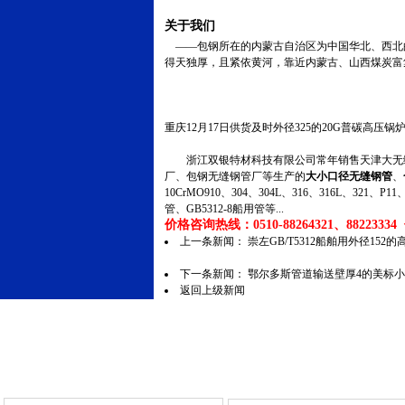
关于我们
——包钢所在的内蒙古自治区为中国华北、西北的
得天独厚，且紧依黄河，靠近内蒙古、山西煤炭富
重庆12月17日供货及时外径325的20G普碳高压
浙江双银特材科技有限公司常年销售天津大无缝
厂、包钢无缝钢管厂等生产的
大小口径无缝钢管
、
10CrMO910、304、304L、316、316L、321
管、GB5312-8船用管等...
价格咨询热线：0510-88264321、88223334 传
上一条新闻：
崇左GB/T5312船舶用外径1
下一条新闻：
鄂尔多斯管道输送壁厚4的美标
返回上级新闻