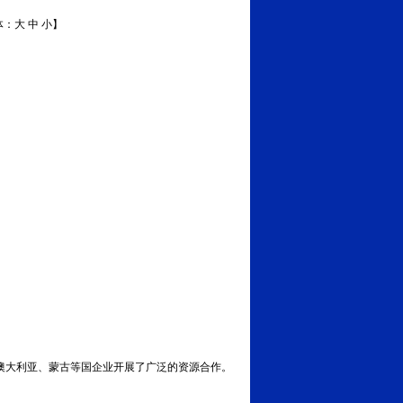
体：
大
中
小
】
澳大利亚、蒙古等国企业开展了广泛的资源合作。