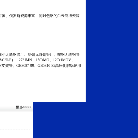
古国、俄罗斯资源丰富；同时包钢的白云鄂博资源
小无缝钢管厂、冶钢无缝钢管厂、鞍钢无缝钢管
C/D/E）、27SIMN、15CrMO、12Cr1MOV、
液压支架管、GB3087-99、GB5310-85高压化肥锅炉用
更多
>>>>