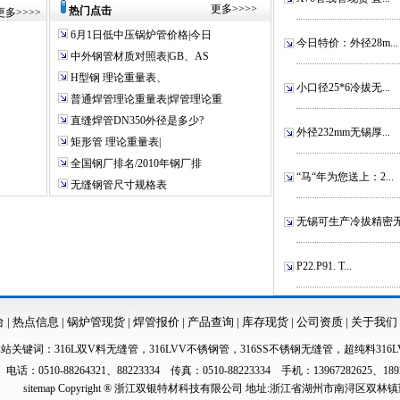
更多
>>>>
热门点击
更多
>>>>
6月1日低中压锅炉管价格|今日
今日特价：外径28m...
中外钢管材质对照表|GB、AS
H型钢 理论重量表、
小口径25*6冷拔无...
普通焊管理论重量表|焊管理论重
直缝焊管DN350外径是多少?
外径232mm无锡厚...
矩形管 理论重量表|
全国钢厂排名/2010年钢厂排
“马“年为您送上：2...
无缝钢管尺寸规格表
无锡可生产冷拔精密无.
P22.P91. T...
台
|
热点信息
|
锅炉管现货
|
焊管报价
|
产品查询
|
库存现货
|
公司资质
|
关于我们
本站关键词：
316L双V料无缝管
，
316LVV不锈钢管
，
316SS不锈钢无缝管
，
超纯料316L
电话：0510-88264321、88223334 传真：0510-88223334 手机：13967282625、189
sitemap
Copyright ® 浙江双银特材科技有限公司 地址:浙江省湖州市南浔区双林