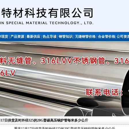
存现货
|
产品资源
|
最新供应
|
热点导读
|
钢管知识
|
无缝钢管价格
|
合金管价格
|
公司资
不锈钢管
2月17日供货及时外径325的20G普碳高压锅炉管毎米多少公斤
重庆12月17日供货及时外径325的20G普碳高压锅炉管毎米多少公斤