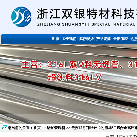
首 页
|
关于我们
|
库存现货
|
产品资源
|
最新供应
|
热
您当前的位置：
首页
>>
锅炉管现货
>> 云浮12月7日60*12的德标ST45合金
云浮12月7日60*