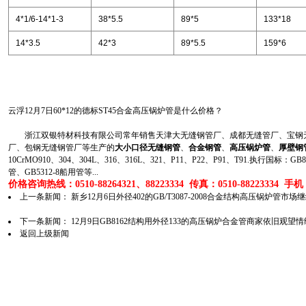
4*1/6-14*1-3
38*5.5
89*5
133*18
14*3.5
42*3
89*5.5
159*6
云浮12月7日60*12的德标ST45合金高压锅炉管是什么价格？
浙江双银特材科技有限公司常年销售天津大无缝钢管厂、成都无缝管厂、宝钢无
厂、包钢无缝钢管厂等生产的
大小口径无缝钢管
、
合金钢管
、
高压锅炉管
、
厚壁钢
10CrMO910、304、304L、316、316L、321、P11、P22、P91、T91.执行国标
管、GB5312-8船用管等...
价格咨询热线：0510-88264321、88223334 传真：0510-88223334 手机：1
上一条新闻：
新乡12月6日外径402的GB/T3087-2008合金结构高压锅炉管市
下一条新闻：
12月9日GB8162结构用外径133的高压锅炉合金管商家依旧观望情
返回上级新闻