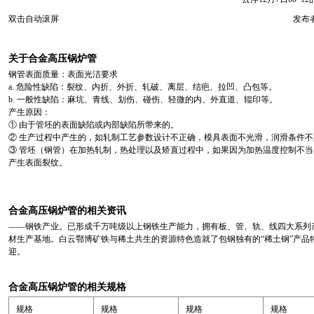
双击自动滚屏
发布者
关于合金高压锅炉管
钢管表面质量：表面光洁要求
a. 危险性缺陷：裂纹、内折、外折、轧破、离层、结疤、拉凹、凸包等。
b. 一般性缺陷：麻坑、青线、划伤、碰伤、轻微的内、外直道、辊印等。
产生原因：
① 由于管坯的表面缺陷或内部缺陷所带来的。
② 生产过程中产生的，如轧制工艺参数设计不正确，模具表面不光滑，润滑条件
③ 管坯（钢管）在加热轧制，热处理以及矫直过程中，如果因为加热温度控制不
产生表面裂纹。
合金高压锅炉管的相关资讯
——钢铁产业。已形成千万吨级以上钢铁生产能力，拥有板、管、轨、线四大系列
材生产基地。白云鄂博矿铁与稀土共生的资源特色造就了包钢独有的“稀土钢”产
迎。
合金高压锅炉管的相关规格
规格
规格
规格
规格