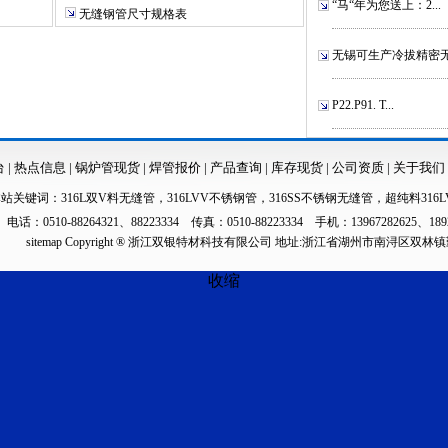
“马“年为您送上：2...
无缝钢管尺寸规格表
无锡可生产冷拔精密无.
P22.P91. T...
台
|
热点信息
|
锅炉管现货
|
焊管报价
|
产品查询
|
库存现货
|
公司资质
|
关于我们
本站关键词：
316L双V料无缝管
，
316LVV不锈钢管
，
316SS不锈钢无缝管
，
超纯料316L
电话：0510-88264321、88223334 传真：0510-88223334 手机：13967282625、189
sitemap
Copyright ® 浙江双银特材科技有限公司 地址:浙江省湖州市南浔区双林
收缩