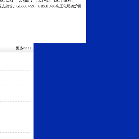
C/D/E）、27SIMN、15CrMO、12Cr1MOV、
液压支架管、GB3087-99、GB5310-85高压化肥锅炉用
更多
>>>>