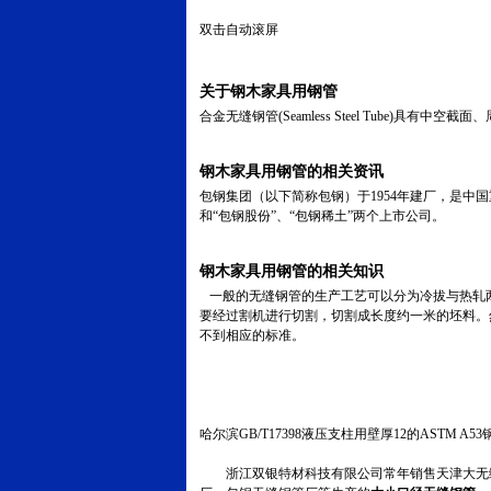
双击自动滚屏
关于钢木家具用钢管
合金无缝钢管(Seamless Steel Tub
钢木家具用钢管的相关资讯
包钢集团（以下简称包钢）于1954年建厂，是
和“包钢股份”、“包钢稀土”两个上市公司。
钢木家具用钢管的相关知识
一般的无缝钢管的生产工艺可以分为冷拔与热轧两
要经过割机进行切割，切割成长度约一米的坯料。
不到相应的标准。
哈尔滨GB/T17398液压支柱用壁厚12的ASTM 
浙江双银特材科技有限公司常年销售天津大无缝