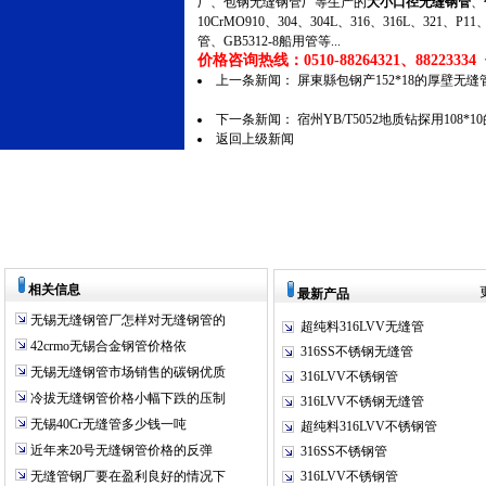
厂、包钢无缝钢管厂等生产的
大小口径无缝钢管
、
10CrMO910、304、304L、316、316L、321
管、GB5312-8船用管等...
价格咨询热线：0510-88264321、88223334 传
上一条新闻：
屏東縣包钢产152*18的厚壁无
下一条新闻：
宿州YB/T5052地质钻探用108
返回上级新闻
相关信息
最新产品
无锡无缝钢管厂怎样对无缝钢管的
超纯料316LVV无缝管
42crmo无锡合金钢管价格依
316SS不锈钢无缝管
无锡无缝钢管市场销售的碳钢优质
316LVV不锈钢管
冷拔无缝钢管价格小幅下跌的压制
316LVV不锈钢无缝管
无锡40Cr无缝管多少钱一吨
超纯料316LVV不锈钢管
近年来20号无缝钢管价格的反弹
316SS不锈钢管
无缝管钢厂要在盈利良好的情况下
316LVV不锈钢管