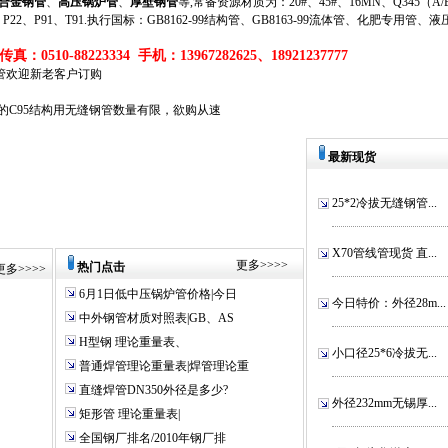
合金钢管
、
高压锅炉管
、
厚壁钢管
等,常备资源材质为：20#、45#、16MN、Q345（A/B/
、P11、P22、P91、T91.执行国标：GB8162-99结构管、GB8163-99流体管、化肥专用管、
真：0510-88223334 手机：13967282625、18921237777
缝管欢迎新老客户订购
*10的C95结构用无缝钢管数量有限，欲购从速
最新现货
25*2冷拔无缝钢管...
X70管线管现货 直...
更多
>>>>
热门点击
更多
>>>>
6月1日低中压锅炉管价格|今日
今日特价：外径28m...
中外钢管材质对照表|GB、AS
H型钢 理论重量表、
小口径25*6冷拔无...
普通焊管理论重量表|焊管理论重
直缝焊管DN350外径是多少?
外径232mm无锡厚...
矩形管 理论重量表|
全国钢厂排名/2010年钢厂排