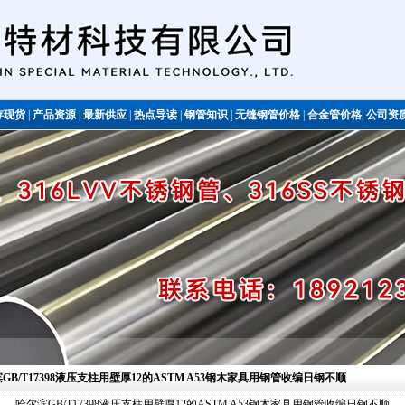
存现货
|
产品资源
|
最新供应
|
热点导读
|
钢管知识
|
无缝钢管价格
|
合金管价格
|
公司资
不锈钢管
滨GB/T17398液压支柱用壁厚12的ASTM A53钢木家具用钢管收编日钢不顺
哈尔滨GB/T17398液压支柱用壁厚12的ASTM A53钢木家具用钢管收编日钢不顺