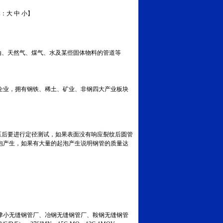
体：
大
中
小
】
输送石油、天然气、煤气、水及某些固体物料的管道等
企业，拥有钢铁、稀土、矿业、非钢四大产业板块
压后要进行定径测试，如果表面没有响应裂纹后圆管
泡产生，如果有大量的起泡产生说明钢管的质量达
小无缝钢管厂、冶钢无缝钢管厂、鞍钢无缝钢管