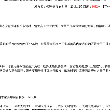
发布者：管理员 发布时间：2013/12/5 阅读：
3082
次 【字
e)具有中空截面、周边没有接缝的长条钢材。钢管具有中空截面，大量用作输送流体的管道，如
中国重要的千万吨级钢铁工业基地、世界最大的稀土工业基地和内蒙古自治区最大的工业
种，冷轧无缝钢管的生产流程一般要比热轧要复杂，管坯首先要进行三辊连轧，挤
然后进入退火流程，退火要用酸性液体进行酸洗，酸洗时要注意表面是否有大量的起
A53钢木家具用钢管收编日钢不顺
钢管厂、成都无缝管厂、宝钢无缝钢管厂、衡阳无缝钢管厂、无锡无缝钢管厂、天津