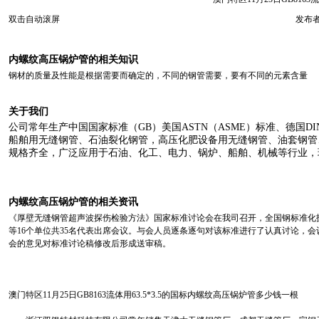
双击自动滚屏
发布者
内螺纹高压锅炉管的相关知识
钢材的质量及性能是根据需要而确定的，不同的钢管需要，要有不同的元素含量
关于我们
公司常年生产中国国家标准（
GB
）美国
ASTN
（
ASME
）标准、德国
DI
船舶用无缝钢管、石油裂化钢管，高压化肥设备用无缝钢管、油套钢管
规格齐全，广泛应用于石油、化工、电力、锅炉、船舶、机械等行业，
内螺纹高压锅炉管的相关资讯
《厚壁无缝钢管超声波探伤检验方法》国家标准讨论会在我司召开，全国钢标准化
等16个单位共35名代表出席会议。与会人员逐条逐句对该标准进行了认真讨论，
会的意见对标准讨论稿修改后形成送审稿。
澳门特区11月25日GB8163流体用63.5*3.5的国标内螺纹高压锅炉管多少钱一根