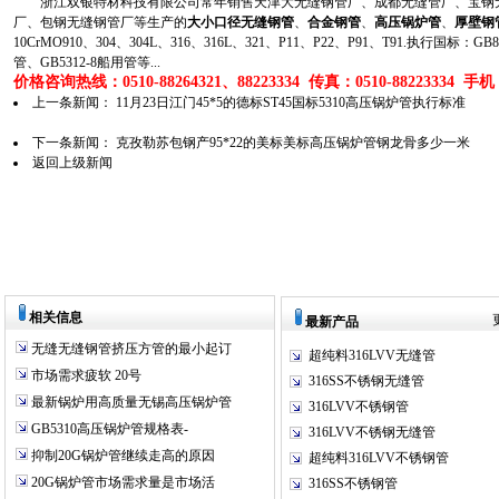
浙江双银特材科技有限公司常年销售天津大无缝钢管厂、成都无缝管厂、宝钢无
厂、包钢无缝钢管厂等生产的
大小口径无缝钢管
、
合金钢管
、
高压锅炉管
、
厚壁钢
10CrMO910、304、304L、316、316L、321、P11、P22、P91、T91.执行国标
管、GB5312-8船用管等...
价格咨询热线：0510-88264321、88223334 传真：0510-88223334 手机：1
上一条新闻：
11月23日江门45*5的德标ST45国标5310高压锅炉管执行标准
下一条新闻：
克孜勒苏包钢产95*22的美标美标高压锅炉管钢龙骨多少一米
返回上级新闻
相关信息
最新产品
无缝无缝钢管挤压方管的最小起订
超纯料316LVV无缝管
市场需求疲软 20号
316SS不锈钢无缝管
最新锅炉用高质量无锡高压锅炉管
316LVV不锈钢管
GB5310高压锅炉管规格表-
316LVV不锈钢无缝管
抑制20G锅炉管继续走高的原因
超纯料316LVV不锈钢管
20G锅炉管市场需求量是市场活
316SS不锈钢管